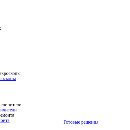
роскопы
личители
монта
Готовые решения