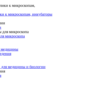
ки к микроскопам, инкубаторы
и
для микроскопа
и медицины
едения
 для медицины и биологии
я