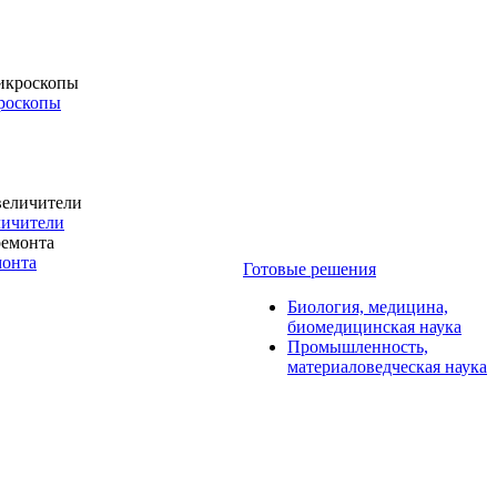
роскопы
личители
монта
Готовые решения
Биология, медицина,
биомедицинская наука
Промышленность,
материаловедческая наука