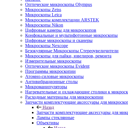
Оптические микроскопы Olympus
Микроскопы Zeiss
Микроскопы Leica
Микроскопы комплектации ARSTEK
Микроскопы Nikon
Цифровые камеры для микроскопов
Конфокальные и мультифотонные микроскопы
Цифровые микроскопы и сканеры
Микроскопы Nexcope
Безокулярные Микроскопы Стереоувеличители
Микроскопы для пайки, ювелиров, ремонта
Измерительные микроскопы
Оптические микроскопы Evident
Программы микроскопии
Атомно-силовые микроскопы
Антивибрационные столы
Микроманипуляторы
Нагревательные и охлаждающие столики к микроск
Расходные материалы для микроскопии
Запчасти комплектующие аксессуары для микроско
Назад
Запчасти комплектующие аксессуары для мик
Лампы стеклянные
Объективы
Назад