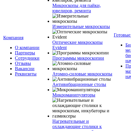
Микроскопы для пайки,
ювелиров, ремонта
Измерительные микроскопы
Готовые
Компания
Оптические микроскопы
Би
О компании
Evident
ме
Партнеры
би
Сотрудники
Программы микроскопии
на
Отзывы
Пр
Вакансии
ма
Реквизиты
Атомно-силовые микроскопы
на
Антивибрационные столы
Микроманипуляторы
Нагревательные и
охлаждающие столики к