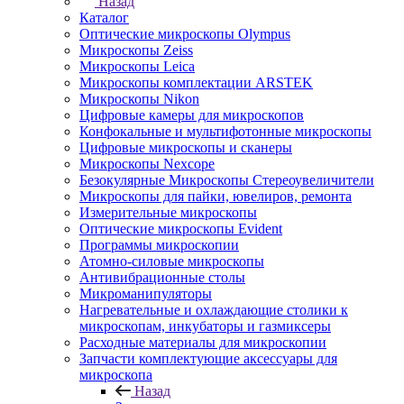
Назад
Каталог
Оптические микроскопы Olympus
Микроскопы Zeiss
Микроскопы Leica
Микроскопы комплектации ARSTEK
Микроскопы Nikon
Цифровые камеры для микроскопов
Конфокальные и мультифотонные микроскопы
Цифровые микроскопы и сканеры
Микроскопы Nexcope
Безокулярные Микроскопы Стереоувеличители
Микроскопы для пайки, ювелиров, ремонта
Измерительные микроскопы
Оптические микроскопы Evident
Программы микроскопии
Атомно-силовые микроскопы
Антивибрационные столы
Микроманипуляторы
Нагревательные и охлаждающие столики к
микроскопам, инкубаторы и газмиксеры
Расходные материалы для микроскопии
Запчасти комплектующие аксессуары для
микроскопа
Назад