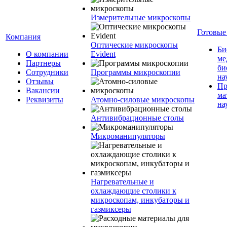
Измерительные микроскопы
Готовые
Компания
Оптические микроскопы
Би
О компании
Evident
ме
Партнеры
би
Сотрудники
Программы микроскопии
на
Отзывы
Пр
Вакансии
ма
Реквизиты
Атомно-силовые микроскопы
на
Антивибрационные столы
Микроманипуляторы
Нагревательные и
охлаждающие столики к
микроскопам, инкубаторы и
газмиксеры