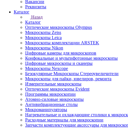
Вакансии
Реквизиты
Каталог
Назад
Каталог
Оптические микроскопы Olympus
Микроскопы Zeiss
Микроскопы Leica
Микроскопы комплектации ARSTEK
Микроскопы Nikon
Цифровые камеры для микроскопов
Конфокальные и мультифотонные микроскопы
Цифровые микроскопы и сканеры
Микроскопы Nexcope
Безокулярные Микроскопы Стереоувеличители
Микроскопы для пайки, ювелиров, ремонта
Измерительные микроскопы
Оптические микроскопы Evident
Программы микроскопии
Атомно-силовые микроскопы
Антивибрационные столы
Микроманипуляторы
Нагревательные и охлаждающие столики к микроск
Расходные материалы для микроскопии
Запчасти комплектующие аксессуары для микроско