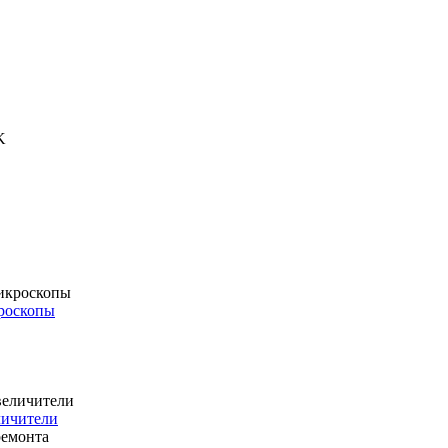
роскопы
личители