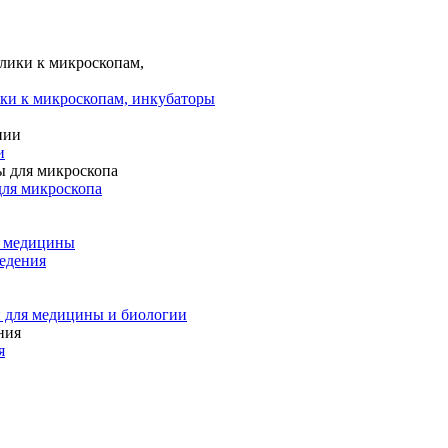
ки к микроскопам, инкубаторы
и
для микроскопа
и медицины
едения
 для медицины и биологии
я