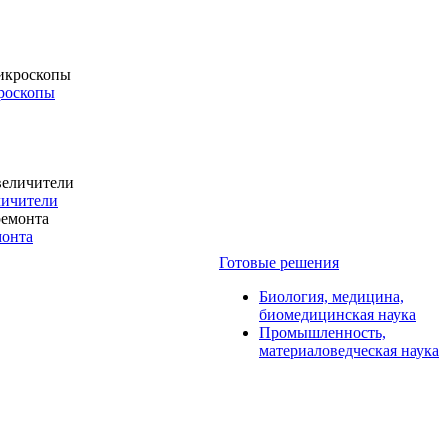
роскопы
личители
монта
Готовые решения
Биология, медицина,
биомедицинская наука
Промышленность,
материаловедческая наука