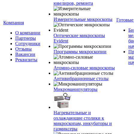
ювелиров, ремонта
Измерительные микроскопы
Готовые
Компания
Би
О компании
Оптические микроскопы
ме
Партнеры
Evident
би
Сотрудники
на
Отзывы
Программы микроскопии
Пр
Вакансии
ма
Реквизиты
на
Атомно-силовые микроскопы
Антивибрационные столы
Микроманипуляторы
Нагревательные и
охлаждающие столики к
микроскопам, инкубаторы и
газмиксеры