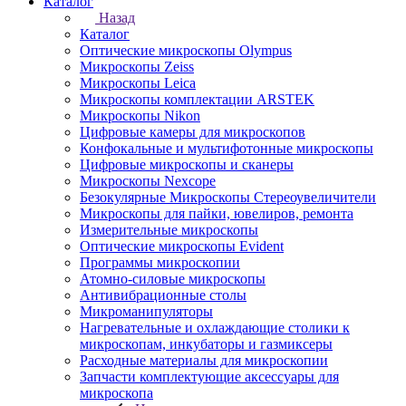
Каталог
Назад
Каталог
Оптические микроскопы Olympus
Микроскопы Zeiss
Микроскопы Leica
Микроскопы комплектации ARSTEK
Микроскопы Nikon
Цифровые камеры для микроскопов
Конфокальные и мультифотонные микроскопы
Цифровые микроскопы и сканеры
Микроскопы Nexcope
Безокулярные Микроскопы Стереоувеличители
Микроскопы для пайки, ювелиров, ремонта
Измерительные микроскопы
Оптические микроскопы Evident
Программы микроскопии
Атомно-силовые микроскопы
Антивибрационные столы
Микроманипуляторы
Нагревательные и охлаждающие столики к
микроскопам, инкубаторы и газмиксеры
Расходные материалы для микроскопии
Запчасти комплектующие аксессуары для
микроскопа