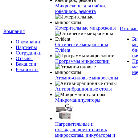
Микроскопы для пайки,
ювелиров, ремонта
Измерительные микроскопы
Готовые
Компания
Би
О компании
Оптические микроскопы
ме
Партнеры
Evident
би
Сотрудники
на
Отзывы
Программы микроскопии
Пр
Вакансии
ма
Реквизиты
на
Атомно-силовые микроскопы
Антивибрационные столы
Микроманипуляторы
Нагревательные и
охлаждающие столики к
микроскопам, инкубаторы и