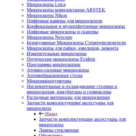
Микроскопы Leica
Микроскопы комплектации ARSTEK
Микроскопы Nikon
Цифровые камеры для микроскопов
Конфокальные и мультифотонные микроскопы
Цифровые микроскопы и сканеры
Микроскопы Nexcope
Безокулярные Микроскопы Стереоувеличители
Микроскопы для пайки, ювелиров, ремонта
Измерительные микроскопы
Оптические микроскопы Evident
Программы микроскопии
Атомно-силовые микроскопы
Антивибрационные столы
Микроманипуляторы
Нагревательные и охлаждающие столики к
микроскопам, инкубаторы и газмиксеры
Расходные материалы для микроскопии
Запчасти комплектующие аксессуары для
микроскопа
Назад
Запчасти комплектующие аксессуары для
микроскопа
Лампы стеклянные
Объективы