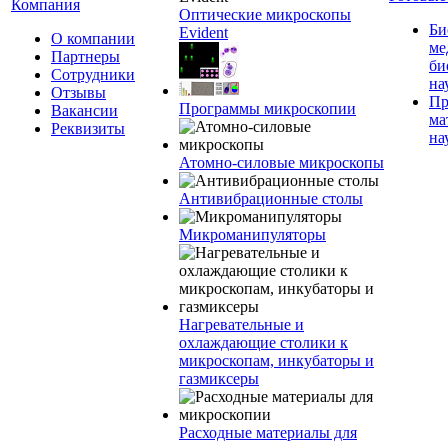
Компания
Оптические микроскопы
Би
Evident
О компании
ме
Партнеры
би
Сотрудники
на
Отзывы
Пр
Программы микроскопии
Вакансии
ма
Реквизиты
на
Атомно-силовые микроскопы
Антивибрационные столы
Микроманипуляторы
Нагревательные и
охлаждающие столики к
микроскопам, инкубаторы и
газмиксеры
Расходные материалы для