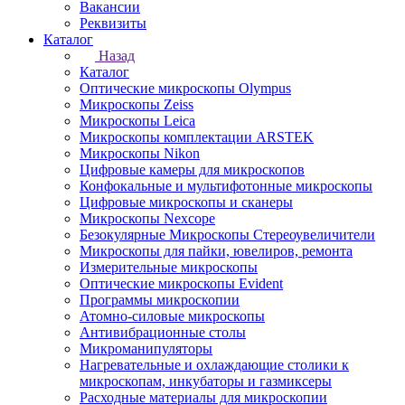
Вакансии
Реквизиты
Каталог
Назад
Каталог
Оптические микроскопы Olympus
Микроскопы Zeiss
Микроскопы Leica
Микроскопы комплектации ARSTEK
Микроскопы Nikon
Цифровые камеры для микроскопов
Конфокальные и мультифотонные микроскопы
Цифровые микроскопы и сканеры
Микроскопы Nexcope
Безокулярные Микроскопы Стереоувеличители
Микроскопы для пайки, ювелиров, ремонта
Измерительные микроскопы
Оптические микроскопы Evident
Программы микроскопии
Атомно-силовые микроскопы
Антивибрационные столы
Микроманипуляторы
Нагревательные и охлаждающие столики к
микроскопам, инкубаторы и газмиксеры
Расходные материалы для микроскопии