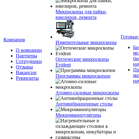
Микроскопы для пайки,
ювелиров, ремонта
Готовые
Компания
Измерительные микроскопы
Би
О компании
ме
Партнеры
би
Оптические микроскопы
Сотрудники
на
Evident
Отзывы
Пр
Вакансии
ма
Программы микроскопии
Реквизиты
на
Атомно-силовые микроскопы
Антивибрационные столы
Микроманипуляторы