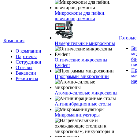
Микроскопы для пайки,
ювелиров, ремонта
Готовые
Компания
Измерительные микроскопы
Би
О компании
ме
Партнеры
би
Оптические микроскопы
Сотрудники
на
Evident
Отзывы
Пр
Вакансии
ма
Программы микроскопии
Реквизиты
на
Атомно-силовые микроскопы
Антивибрационные столы
Микроманипуляторы