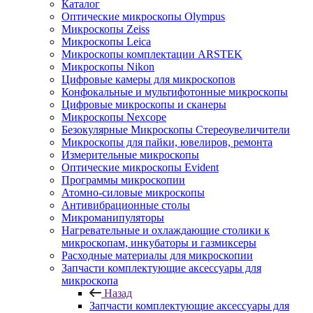
Каталог
Оптические микроскопы Olympus
Микроскопы Zeiss
Микроскопы Leica
Микроскопы комплектации ARSTEK
Микроскопы Nikon
Цифровые камеры для микроскопов
Конфокальные и мультифотонные микроскопы
Цифровые микроскопы и сканеры
Микроскопы Nexcope
Безокулярные Микроскопы Стереоувеличители
Микроскопы для пайки, ювелиров, ремонта
Измерительные микроскопы
Оптические микроскопы Evident
Программы микроскопии
Атомно-силовые микроскопы
Антивибрационные столы
Микроманипуляторы
Нагревательные и охлаждающие столики к
микроскопам, инкубаторы и газмиксеры
Расходные материалы для микроскопии
Запчасти комплектующие аксессуары для
микроскопа
Назад
Запчасти комплектующие аксессуары для