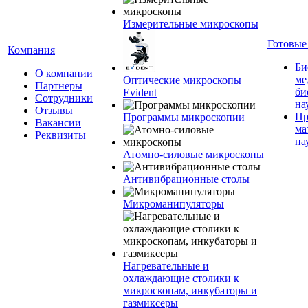
Измерительные микроскопы
Готовые
Компания
Би
О компании
ме
Оптические микроскопы
Партнеры
би
Evident
Сотрудники
на
Отзывы
Пр
Программы микроскопии
Вакансии
ма
Реквизиты
на
Атомно-силовые микроскопы
Антивибрационные столы
Микроманипуляторы
Нагревательные и
охлаждающие столики к
микроскопам, инкубаторы и
газмиксеры