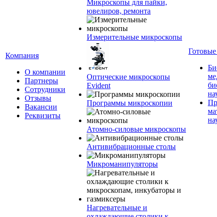
Микроскопы для пайки,
ювелиров, ремонта
Измерительные микроскопы
Готовые
Компания
Би
О компании
ме
Оптические микроскопы
Партнеры
би
Evident
Сотрудники
на
Отзывы
Пр
Программы микроскопии
Вакансии
ма
Реквизиты
на
Атомно-силовые микроскопы
Антивибрационные столы
Микроманипуляторы
Нагревательные и
охлаждающие столики к