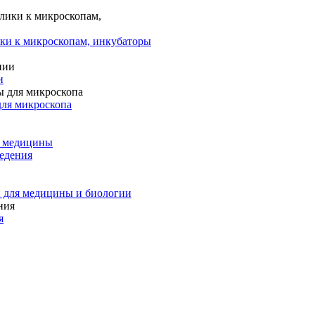
ки к микроскопам, инкубаторы
и
для микроскопа
и медицины
едения
 для медицины и биологии
я