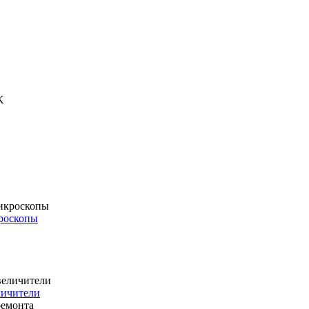
роскопы
личители