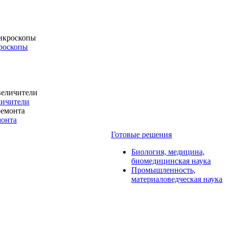
роскопы
личители
монта
Готовые решения
Биология, медицина,
биомедицинская наука
Промышленность,
материаловедческая наука