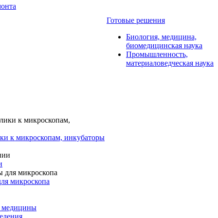
монта
Готовые решения
Биология, медицина,
биомедицинская наука
Промышленность,
материаловедческая наука
ки к микроскопам, инкубаторы
и
для микроскопа
и медицины
едения