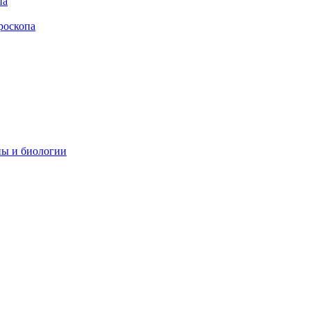
па
роскопа
ны и биологии