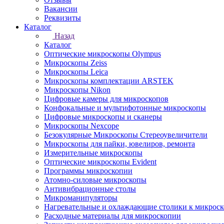
Вакансии
Реквизиты
Каталог
Назад
Каталог
Оптические микроскопы Olympus
Микроскопы Zeiss
Микроскопы Leica
Микроскопы комплектации ARSTEK
Микроскопы Nikon
Цифровые камеры для микроскопов
Конфокальные и мультифотонные микроскопы
Цифровые микроскопы и сканеры
Микроскопы Nexcope
Безокулярные Микроскопы Стереоувеличители
Микроскопы для пайки, ювелиров, ремонта
Измерительные микроскопы
Оптические микроскопы Evident
Программы микроскопии
Атомно-силовые микроскопы
Антивибрационные столы
Микроманипуляторы
Нагревательные и охлаждающие столики к микроск
Расходные материалы для микроскопии