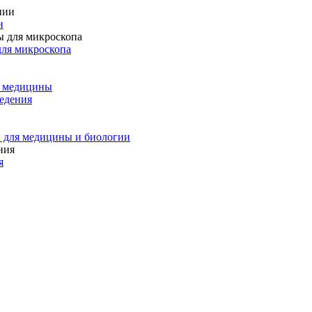
и
для микроскопа
и медицины
едения
 для медицины и биологии
я