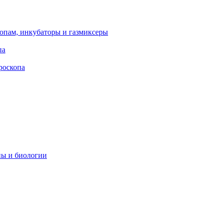
опам, инкубаторы и газмиксеры
па
роскопа
ны и биологии