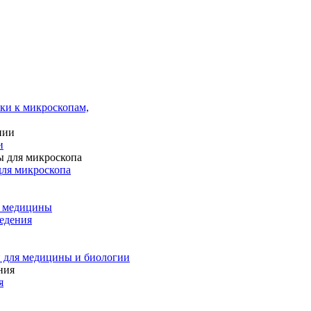
ки к микроскопам,
и
для микроскопа
и медицины
едения
 для медицины и биологии
я