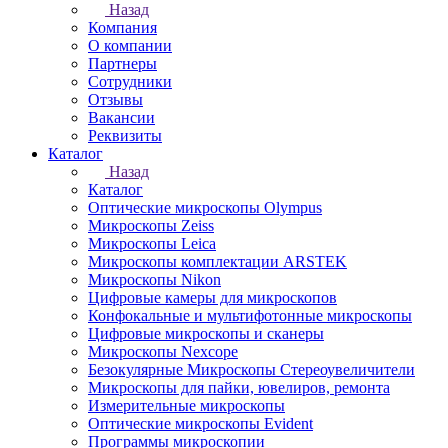
Назад
Компания
О компании
Партнеры
Сотрудники
Отзывы
Вакансии
Реквизиты
Каталог
Назад
Каталог
Оптические микроскопы Olympus
Микроскопы Zeiss
Микроскопы Leica
Микроскопы комплектации ARSTEK
Микроскопы Nikon
Цифровые камеры для микроскопов
Конфокальные и мультифотонные микроскопы
Цифровые микроскопы и сканеры
Микроскопы Nexcope
Безокулярные Микроскопы Стереоувеличители
Микроскопы для пайки, ювелиров, ремонта
Измерительные микроскопы
Оптические микроскопы Evident
Программы микроскопии