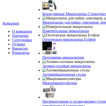
Безокулярные Микроскопы Стереоуве
Микроскопы для пайки, ювелиров, ре
Компания
Измерительные микроскопы
О компании
Партнеры
Оптические микроскопы Evident
Сотрудники
Отзывы
Вакансии
Реквизиты
Программы микроскопии
Атомно-силовые микроскопы
Антивибрационные столы
Микроманипуляторы
Нагревательные и охлаждающие столи
инкубаторы и газмиксеры