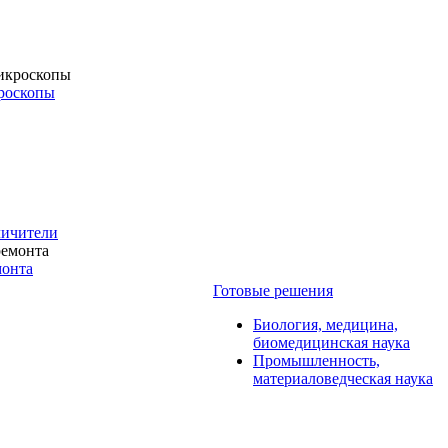
роскопы
личители
монта
Готовые решения
Биология, медицина,
биомедицинская наука
Промышленность,
материаловедческая наука