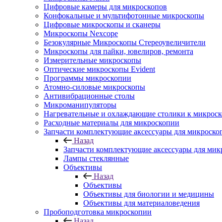
Цифровые камеры для микроскопов
Конфокальные и мультифотонные микроскопы
Цифровые микроскопы и сканеры
Микроскопы Nexcope
Безокулярные Микроскопы Стереоувеличители
Микроскопы для пайки, ювелиров, ремонта
Измерительные микроскопы
Оптические микроскопы Evident
Программы микроскопии
Атомно-силовые микроскопы
Антивибрационные столы
Микроманипуляторы
Нагревательные и охлаждающие столики к микроск
Расходные материалы для микроскопии
Запчасти комплектующие аксессуары для микроско
Назад
Запчасти комплектующие аксессуары для мик
Лампы стеклянные
Объективы
Назад
Объективы
Объективы для биологии и медицины
Объективы для материаловедения
Пробоподготовка микроскопии
Назад