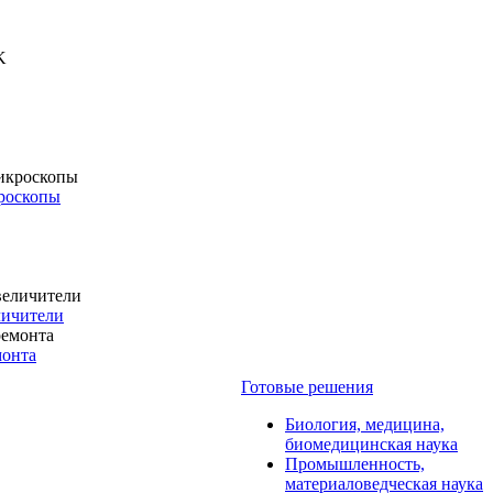
роскопы
личители
монта
Готовые решения
Биология, медицина,
биомедицинская наука
Промышленность,
материаловедческая наука