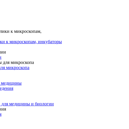
ки к микроскопам, инкубаторы
и
для микроскопа
и медицины
едения
 для медицины и биологии
я