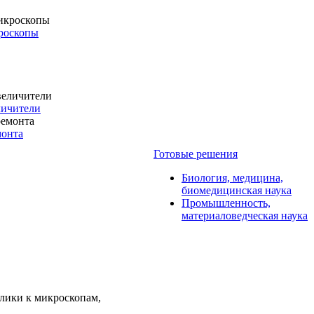
роскопы
личители
монта
Готовые решения
Биология, медицина,
биомедицинская наука
Промышленность,
материаловедческая наука