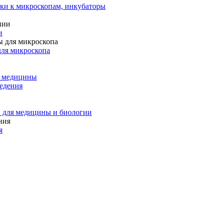
ки к микроскопам, инкубаторы
и
для микроскопа
и медицины
едения
 для медицины и биологии
я