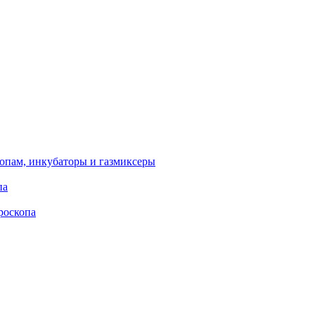
опам, инкубаторы и газмиксеры
па
роскопа