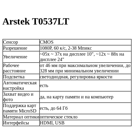
Arstek T0537LT
Сенсор
CMOS
Разрешение
1080P, 60 к/с, 2-38 Мпикс
~05х ~ 37х на дисплее 10", ~12х ~ 88х на
Увеличение
дисплее 24"
Рабочее
от 46 мм при максимальном увеличении, до
расстояние
328 мм при минимальном увеличении
Подсветка
светодиодная, регулировка яркости
Автоматическая
есть
настройка
Захват видео и
да, на карту памяти и на компьютер
фото
Поддержка карт
есть, до 64 Гб
памяти MicroSD
Материал оптики
оптическое стекло
Интерфейсы
HDMI, USB