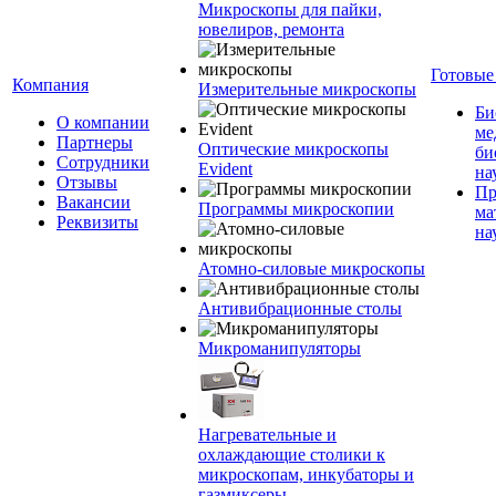
Микроскопы для пайки,
ювелиров, ремонта
Готовые
Компания
Измерительные микроскопы
Би
О компании
ме
Партнеры
Оптические микроскопы
би
Сотрудники
Evident
на
Отзывы
Пр
Вакансии
Программы микроскопии
ма
Реквизиты
на
Атомно-силовые микроскопы
Антивибрационные столы
Микроманипуляторы
Нагревательные и
охлаждающие столики к
микроскопам, инкубаторы и
газмиксеры