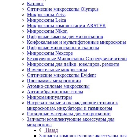
Каталог
Оптические микроскопы Olympus
Микроскопы Zeiss
Микроскопы Leica
Микроскопы комплектации ARSTEK
Микроскопы Nikon
Цифровые камеры для микроскопов
Конфокальные и мультифотонные микроскопы
Цифровые микроскопы и сканеры
Микроскопы Nexcope
Безокулярные Микроскопы Стереоувеличители
Микроскопы для пайки, ювелиров, ремонта
Измерительные микроскопы
Оптические микроскопы Evident
Программы микроскопии
Атомно-силовые микроскопы
Антивибрационные столы
Микроманипуляторы
Нагревательные и охлаждающие столики к
микроскопам, инкубаторы и газмиксеры
Расходные материалы для микроскопии
Запчасти комплектующие аксессуары для
микроскопа
Назад
Запчасти комплектующие аксессуары для