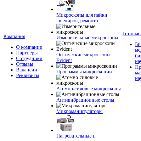
Микроскопы для пайки,
ювелиров, ремонта
Готовые
Компания
Измерительные микроскопы
Би
О компании
ме
Партнеры
Оптические микроскопы
би
Сотрудники
Evident
на
Отзывы
Пр
Вакансии
Программы микроскопии
ма
Реквизиты
на
Атомно-силовые микроскопы
Антивибрационные столы
Микроманипуляторы
Нагревательные и