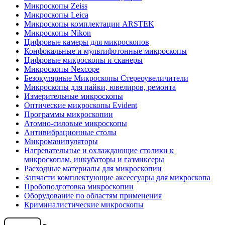
Микроскопы Zeiss
Микроскопы Leica
Микроскопы комплектации ARSTEK
Микроскопы Nikon
Цифровые камеры для микроскопов
Конфокальные и мультифотонные микроскопы
Цифровые микроскопы и сканеры
Микроскопы Nexcope
Безокулярные Микроскопы Стереоувеличители
Микроскопы для пайки, ювелиров, ремонта
Измерительные микроскопы
Оптические микроскопы Evident
Программы микроскопии
Атомно-силовые микроскопы
Антивибрационные столы
Микроманипуляторы
Нагревательные и охлаждающие столики к
микроскопам, инкубаторы и газмиксеры
Расходные материалы для микроскопии
Запчасти комплектующие аксессуары для микроскопа
Пробоподготовка микроскопии
Оборудование по областям применения
Криминалистические микроскопы