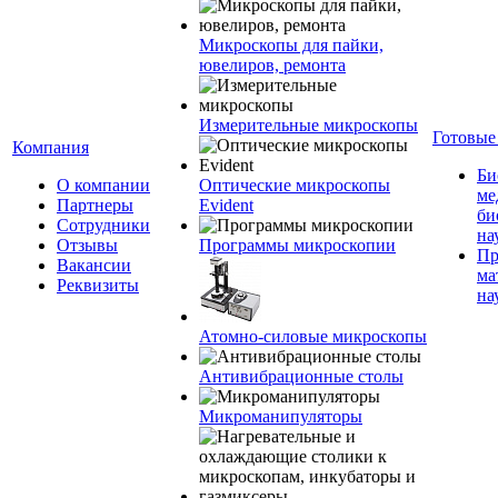
Микроскопы для пайки,
ювелиров, ремонта
Измерительные микроскопы
Готовые
Компания
Би
О компании
Оптические микроскопы
ме
Партнеры
Evident
би
Сотрудники
на
Отзывы
Программы микроскопии
Пр
Вакансии
ма
Реквизиты
на
Атомно-силовые микроскопы
Антивибрационные столы
Микроманипуляторы