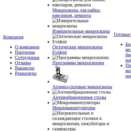
Микроскопы для пайки,
ювелиров, ремонта
Измерительные микроскопы
Готовые
Компания
Би
О компании
Оптические микроскопы
ме
Партнеры
Evident
би
Сотрудники
на
Отзывы
Программы микроскопии
Пр
Вакансии
ма
Реквизиты
на
Атомно-силовые микроскопы
Антивибрационные столы
Микроманипуляторы