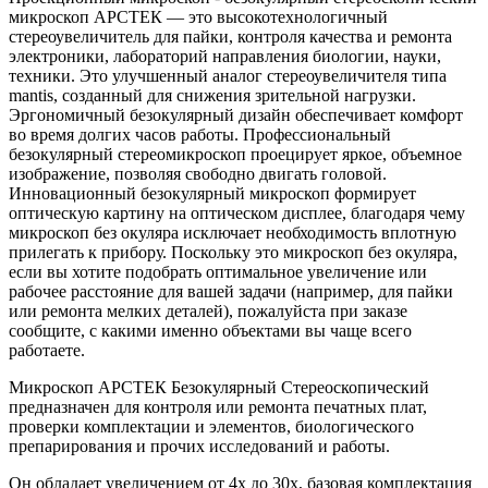
микроскоп АРСТЕК — это высокотехнологичный
стереоувеличитель для пайки, контроля качества и ремонта
электроники, лабораторий направления биологии, науки,
техники. Это улучшенный аналог стереоувеличителя типа
mantis, созданный для снижения зрительной нагрузки.
Эргономичный безокулярный дизайн обеспечивает комфорт
во время долгих часов работы. Профессиональный
безокулярный стереомикроскоп проецирует яркое, объемное
изображение, позволяя свободно двигать головой.
Инновационный безокулярный микроскоп формирует
оптическую картину на оптическом дисплее, благодаря чему
микроскоп без окуляра исключает необходимость вплотную
прилегать к прибору. Поскольку это микроскоп без окуляра,
если вы хотите подобрать оптимальное увеличение или
рабочее расстояние для вашей задачи (например, для пайки
или ремонта мелких деталей), пожалуйста при заказе
сообщите, с какими именно объектами вы чаще всего
работаете.
Микроскоп АРСТЕК Безокулярный Стереоскопический
предназначен для контроля или ремонта печатных плат,
проверки комплектации и элементов, биологического
препарирования и прочих исследований и работы.
Он обладает увеличением от 4х до 30х, базовая комплектация