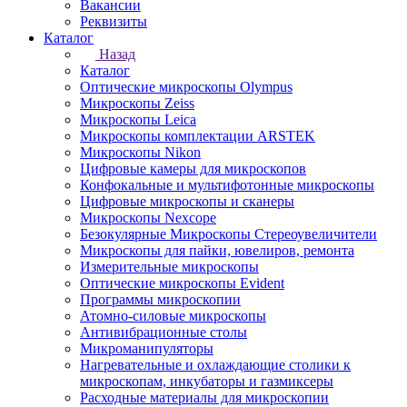
Вакансии
Реквизиты
Каталог
Назад
Каталог
Оптические микроскопы Olympus
Микроскопы Zeiss
Микроскопы Leica
Микроскопы комплектации ARSTEK
Микроскопы Nikon
Цифровые камеры для микроскопов
Конфокальные и мультифотонные микроскопы
Цифровые микроскопы и сканеры
Микроскопы Nexcope
Безокулярные Микроскопы Стереоувеличители
Микроскопы для пайки, ювелиров, ремонта
Измерительные микроскопы
Оптические микроскопы Evident
Программы микроскопии
Атомно-силовые микроскопы
Антивибрационные столы
Микроманипуляторы
Нагревательные и охлаждающие столики к
микроскопам, инкубаторы и газмиксеры
Расходные материалы для микроскопии