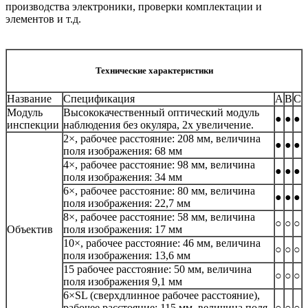
производства электроники, проверки комплектации и
элементов и т.д.
Технические характеристики
Название
Спецификация
А
В
С
Модуль
Высококачественный оптический модуль
●
●
●
инспекции
наблюдения без окуляра, 2х увеличение.
2×, рабочее расстояние: 208 мм, величина
●
●
●
поля изображения: 68 мм
4×, рабочее расстояние: 98 мм, величина
●
●
●
поля изображения: 34 мм
6×, рабочее расстояние: 80 мм, величина
●
●
●
поля изображения: 22,7 мм
8×, рабочее расстояние: 58 мм, величина
○
○
○
Объектив
поля изображения: 17 мм
10×, рабочее расстояние: 46 мм, величина
○
○
○
поля изображения: 13,6 мм
15 рабочее расстояние: 50 мм, величина
○
○
○
поля изображения 9,1 мм
6×SL (сверхдлинное рабочее расстояние),
рабочее расстояние: 115 мм, величина поля
○
○
○