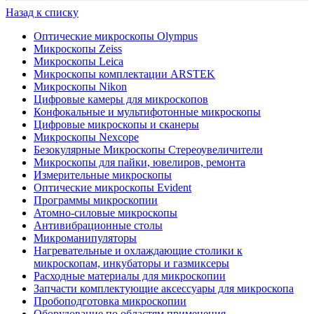
Назад к списку
Оптические микроскопы Olympus
Микроскопы Zeiss
Микроскопы Leica
Микроскопы комплектации ARSTEK
Микроскопы Nikon
Цифровые камеры для микроскопов
Конфокальные и мультифотонные микроскопы
Цифровые микроскопы и сканеры
Микроскопы Nexcope
Безокулярные Микроскопы Стереоувеличители
Микроскопы для пайки, ювелиров, ремонта
Измерительные микроскопы
Оптические микроскопы Evident
Программы микроскопии
Атомно-силовые микроскопы
Антивибрационные столы
Микроманипуляторы
Нагревательные и охлаждающие столики к
микроскопам, инкубаторы и газмиксеры
Расходные материалы для микроскопии
Запчасти комплектующие аксессуары для микроскопа
Пробоподготовка микроскопии
Оборудование по областям применения