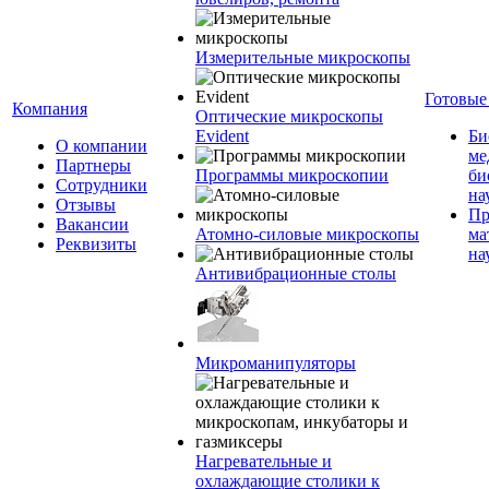
Измерительные микроскопы
Готовые
Компания
Оптические микроскопы
Evident
Би
О компании
ме
Партнеры
Программы микроскопии
би
Сотрудники
на
Отзывы
Пр
Вакансии
Атомно-силовые микроскопы
ма
Реквизиты
на
Антивибрационные столы
Микроманипуляторы
Нагревательные и
охлаждающие столики к