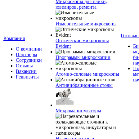
Микроскопы для пайки,
ювелиров, ремонта
Измерительные микроскопы
Готовые
Компания
Оптические микроскопы
Evident
Би
О компании
ме
Партнеры
Программы микроскопии
би
Сотрудники
на
Отзывы
Пр
Вакансии
Атомно-силовые микроскопы
ма
Реквизиты
на
Антивибрационные столы
Микроманипуляторы
Нагревательные и