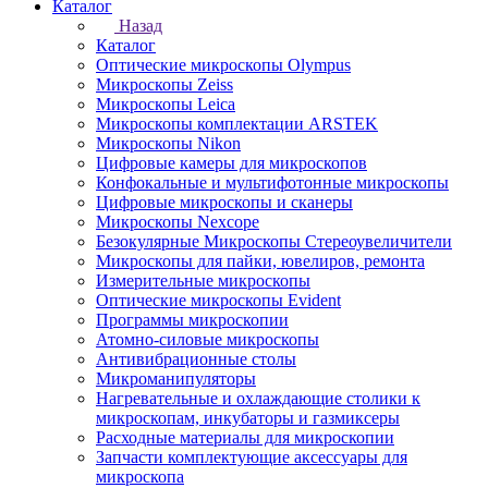
Каталог
Назад
Каталог
Оптические микроскопы Olympus
Микроскопы Zeiss
Микроскопы Leica
Микроскопы комплектации ARSTEK
Микроскопы Nikon
Цифровые камеры для микроскопов
Конфокальные и мультифотонные микроскопы
Цифровые микроскопы и сканеры
Микроскопы Nexcope
Безокулярные Микроскопы Стереоувеличители
Микроскопы для пайки, ювелиров, ремонта
Измерительные микроскопы
Оптические микроскопы Evident
Программы микроскопии
Атомно-силовые микроскопы
Антивибрационные столы
Микроманипуляторы
Нагревательные и охлаждающие столики к
микроскопам, инкубаторы и газмиксеры
Расходные материалы для микроскопии
Запчасти комплектующие аксессуары для
микроскопа