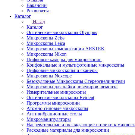
Вакансии
Реквизиты
Каталог
Назад
Каталог
Оптические микроскопы Olympus
Микроскопы Zeiss
Микроскопы Leica
Микроскопы комплектации ARSTEK
Микроскопы Nikon
Цифровые камеры для микроскопов
Конфокальные и мультифотонные микроскопы
Цифровые микроскопы и сканеры
Микроскопы Nexcope
Безокулярные Микроскопы Стереоувеличители
Микроскопы для пайки, ювелиров, ремонта
Измерительные микроскопы
Оптические микроскопы Evident
Программы микроскопии
Атомно-силовые микроскопы
Антивибрационные столы
Микроманипуляторы
Нагревательные и охлаждающие столики к микроск
Расходные материалы для микроскопии