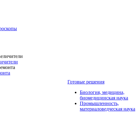
роскопы
личители
монта
Готовые решения
Биология, медицина,
биомедицинская наука
Промышленность,
материаловедческая наука