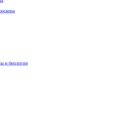
па
роскопа
ны и биологии