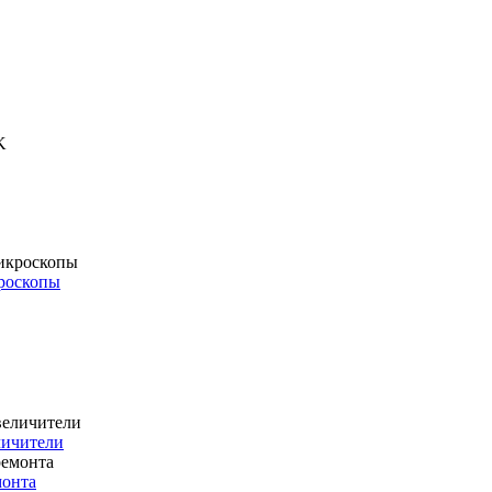
роскопы
личители
монта