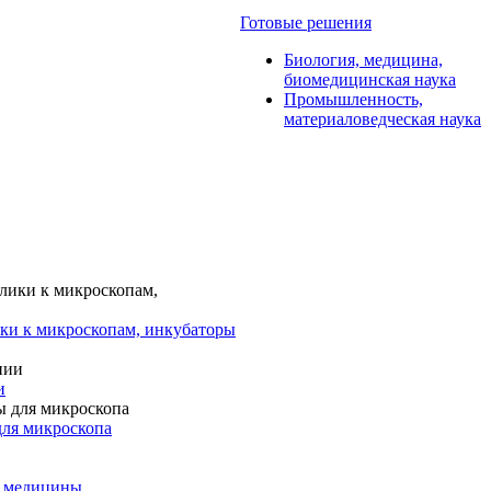
Готовые решения
Биология, медицина,
биомедицинская наука
Промышленность,
материаловедческая наука
ки к микроскопам, инкубаторы
и
для микроскопа
и медицины