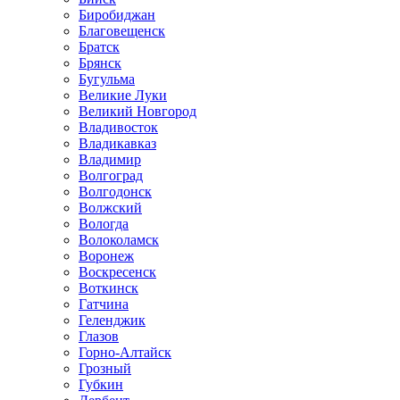
Биробиджан
Благовещенск
Братск
Брянск
Бугульма
Великие Луки
Великий Новгород
Владивосток
Владикавказ
Владимир
Волгоград
Волгодонск
Волжский
Вологда
Волоколамск
Воронеж
Воскресенск
Воткинск
Гатчина
Геленджик
Глазов
Горно-Алтайск
Грозный
Губкин