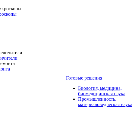
роскопы
личители
монта
Готовые решения
Биология, медицина,
биомедицинская наука
Промышленность,
материаловедческая наука