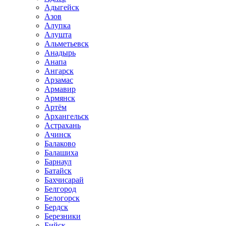
Адыгейск
Азов
Алупка
Алушта
Альметьевск
Анадырь
Анапа
Ангарск
Арзамас
Армавир
Армянск
Артём
Архангельск
Астрахань
Ачинск
Балаково
Балашиха
Барнаул
Батайск
Бахчисарай
Белгород
Белогорск
Бердск
Березники
Бийск