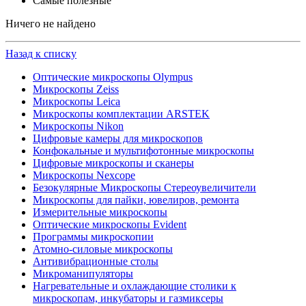
Самые полезные
Ничего не найдено
Назад к списку
Оптические микроскопы Olympus
Микроскопы Zeiss
Микроскопы Leica
Микроскопы комплектации ARSTEK
Микроскопы Nikon
Цифровые камеры для микроскопов
Конфокальные и мультифотонные микроскопы
Цифровые микроскопы и сканеры
Микроскопы Nexcope
Безокулярные Микроскопы Стереоувеличители
Микроскопы для пайки, ювелиров, ремонта
Измерительные микроскопы
Оптические микроскопы Evident
Программы микроскопии
Атомно-силовые микроскопы
Антивибрационные столы
Микроманипуляторы
Нагревательные и охлаждающие столики к
микроскопам, инкубаторы и газмиксеры