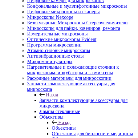
Цифровые камеры для микроскопов
Конфокальные и мультифотонные микроскопы
Цифровые микроскопы и сканеры
Микроскопы Nexcope
Безокулярные Микроскопы Стереоувеличители
Микроскопы для пайки, ювелиров, ремонта
Измерительные микроскопы
Оптические микроскопы Evident
Программы микроскопии
Атомно-силовые микроскопы
Антивибрационные столы
Микроманипуляторы
Нагревательные и охлаждающие столики к
микроскопам, инкубаторы и газмиксеры
Расходные материалы для микроскопии
Запчасти комплектующие аксессуары для
микроскопа
Назад
Запчасти комплектующие аксессуары для
микроскопа
Лампы стеклянные
Объективы
Назад
Объективы
Объективы для биологии и медицины