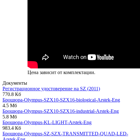
Цена зависит от комплектации.
Документы
Регистрационное удостоверение на SZ (2011)
770.8 Кб
Брошюра-Olympus-SZX10-SZX16-biological-Arstek-Eng
4.5 Мб
Брошюра-Olympus-SZX10-SZX16-industrial-Arstek-Eng
5.8 Мб
Брошюра-Olympus-KL-LIGHT-Arstek-Eng
983.4 Кб
Брошюра-Olympus-SZ-SZX-TRANSMITTED-QUAD-LED-
Arstek-Eng