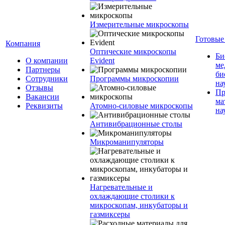
Измерительные микроскопы
Готовые
Компания
Оптические микроскопы
Би
О компании
Evident
ме
Партнеры
би
Сотрудники
Программы микроскопии
на
Отзывы
Пр
Вакансии
ма
Реквизиты
Атомно-силовые микроскопы
на
Антивибрационные столы
Микроманипуляторы
Нагревательные и
охлаждающие столики к
микроскопам, инкубаторы и
газмиксеры