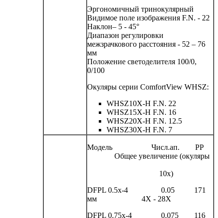
Эргономичный тринокулярный
Видимое поле изображения F.N. - 22
Наклон– 5 - 45°
Диапазон регулировки
межзрачкового расстояния - 52 – 76
мм
Положение светоделителя 100/0,
0/100
Окуляры серии ComfortView WHSZ:
WHSZ10X-H F.N. 22
WHSZ15X-H F.N. 16
WHSZ20X-H F.N. 12.5
WHSZ30X-H F.N. 7
Модель Числ.ап. РР
Общее увеличение (окуляры
10x)
DFPL 0.5x-4 0.05 171
мм 4X - 28X
DFPL 0.75x-4 0.075 116