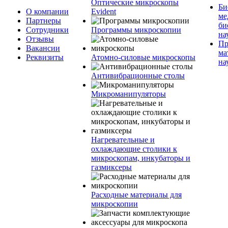
Оптические микроскопы
Би
О компании
Evident
ме
Партнеры
би
Сотрудники
Программы микроскопии
на
Отзывы
Пр
Вакансии
ма
Реквизиты
Атомно-силовые микроскопы
на
Антивибрационные столы
Микроманипуляторы
Нагревательные и
охлаждающие столики к
микроскопам, инкубаторы и
газмиксеры
Расходные материалы для
микроскопии