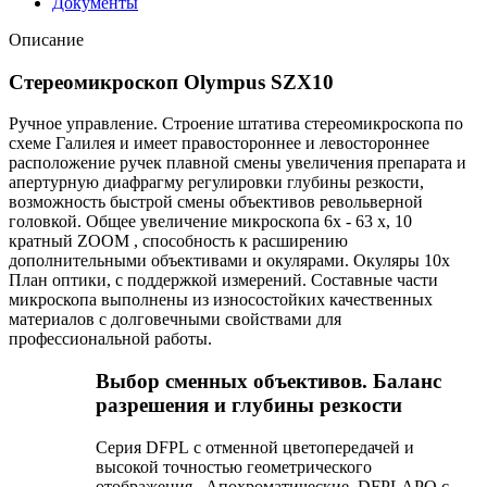
Документы
Описание
Стереомикроскоп Olympus SZX10
Ручное управление. Строение штатива стереомикроскопа по
схеме Галилея и имеет правостороннее и левостороннее
расположение ручек плавной смены увеличения препарата и
апертурную диафрагму регулировки глубины резкости,
возможность быстрой смены объективов револьверной
головкой. Общее увеличение микроскопа 6x - 63 x, 10
кратный ZOOM , способность к расширению
дополнительными объективами и окулярами. Окуляры 10x
План оптики, с поддержкой измерений. Составные части
микроскопа выполнены из износостойких качественных
материалов с долговечными свойствами для
профессиональной работы.
Выбор сменных объективов. Баланс
разрешения и глубины резкости
Серия DFPL с отменной цветопередачей и
высокой точностью геометрического
отображения. Апохроматические DFPLAPO с