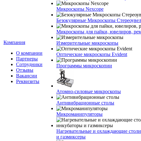
Микроскопы Nexcope
Безокулярные Микроскопы Стереоуве
Микроскопы для пайки, ювелиров, ре
Компания
Измерительные микроскопы
О компании
Оптические микроскопы Evident
Партнеры
Сотрудники
Программы микроскопии
Отзывы
Вакансии
Реквизиты
Атомно-силовые микроскопы
Антивибрационные столы
Микроманипуляторы
Нагревательные и охлаждающие столи
и газмиксеры