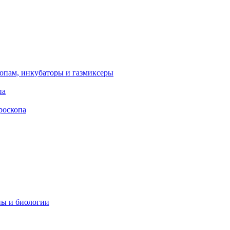
опам, инкубаторы и газмиксеры
па
роскопа
ны и биологии