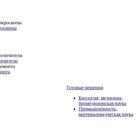
роскопы
личители
монта
Готовые решения
Биология, медицина,
биомедицинская наука
Промышленность,
материаловедческая наука