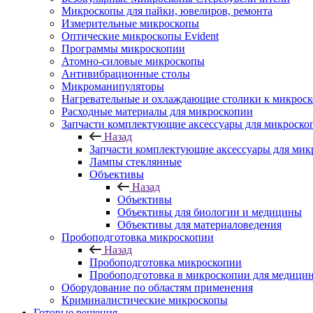
Микроскопы для пайки, ювелиров, ремонта
Измерительные микроскопы
Оптические микроскопы Evident
Программы микроскопии
Атомно-силовые микроскопы
Антивибрационные столы
Микроманипуляторы
Нагревательные и охлаждающие столики к микроск
Расходные материалы для микроскопии
Запчасти комплектующие аксессуары для микроско
Назад
Запчасти комплектующие аксессуары для мик
Лампы стеклянные
Объективы
Назад
Объективы
Объективы для биологии и медицины
Объективы для материаловедения
Пробоподготовка микроскопии
Назад
Пробоподготовка микроскопии
Пробоподготовка в микроскопии для медици
Оборудование по областям применения
Криминалистические микроскопы
Готовые решения