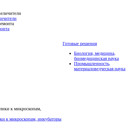
личители
монта
Готовые решения
Биология, медицина,
биомедицинская наука
Промышленность,
материаловедческая наука
ки к микроскопам, инкубаторы