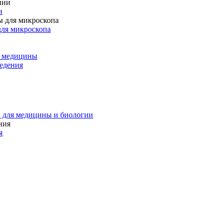
и
для микроскопа
и медицины
едения
 для медицины и биологии
я