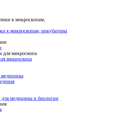
ки к микроскопам, инкубаторы
и
для микроскопа
и медицины
едения
 для медицины и биологии
я