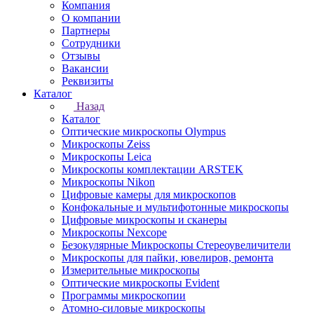
Компания
О компании
Партнеры
Сотрудники
Отзывы
Вакансии
Реквизиты
Каталог
Назад
Каталог
Оптические микроскопы Olympus
Микроскопы Zeiss
Микроскопы Leica
Микроскопы комплектации ARSTEK
Микроскопы Nikon
Цифровые камеры для микроскопов
Конфокальные и мультифотонные микроскопы
Цифровые микроскопы и сканеры
Микроскопы Nexcope
Безокулярные Микроскопы Стереоувеличители
Микроскопы для пайки, ювелиров, ремонта
Измерительные микроскопы
Оптические микроскопы Evident
Программы микроскопии
Атомно-силовые микроскопы