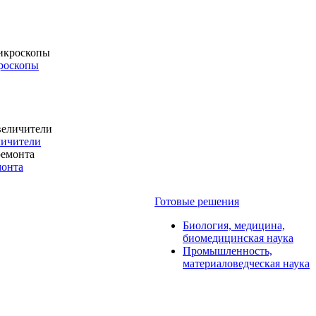
роскопы
личители
монта
Готовые решения
Биология, медицина,
биомедицинская наука
Промышленность,
материаловедческая наука