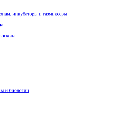
опам, инкубаторы и газмиксеры
па
роскопа
ны и биологии