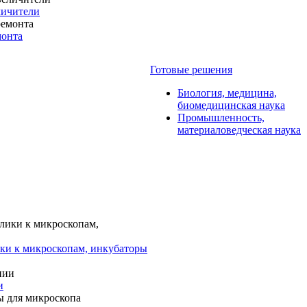
личители
монта
Готовые решения
Биология, медицина,
биомедицинская наука
Промышленность,
материаловедческая наука
ки к микроскопам, инкубаторы
и