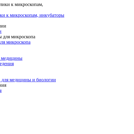
ки к микроскопам, инкубаторы
и
для микроскопа
и медицины
едения
 для медицины и биологии
я