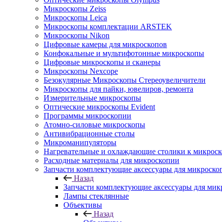
Микроскопы Zeiss
Микроскопы Leica
Микроскопы комплектации ARSTEK
Микроскопы Nikon
Цифровые камеры для микроскопов
Конфокальные и мультифотонные микроскопы
Цифровые микроскопы и сканеры
Микроскопы Nexcope
Безокулярные Микроскопы Стереоувеличители
Микроскопы для пайки, ювелиров, ремонта
Измерительные микроскопы
Оптические микроскопы Evident
Программы микроскопии
Атомно-силовые микроскопы
Антивибрационные столы
Микроманипуляторы
Нагревательные и охлаждающие столики к микроск
Расходные материалы для микроскопии
Запчасти комплектующие аксессуары для микроско
Назад
Запчасти комплектующие аксессуары для мик
Лампы стеклянные
Объективы
Назад