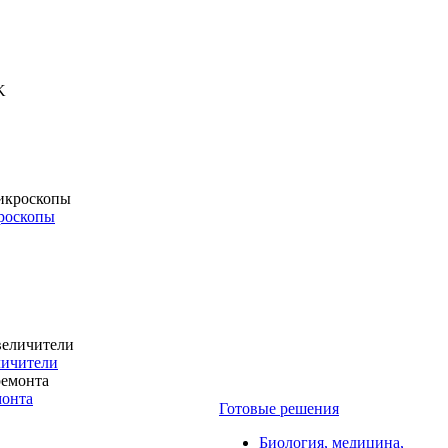
роскопы
личители
монта
Готовые решения
Биология, медицина,