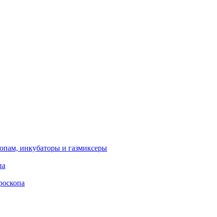
опам, инкубаторы и газмиксеры
па
роскопа