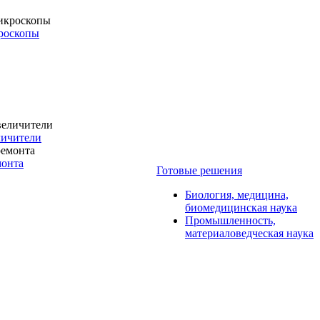
роскопы
личители
монта
Готовые решения
Биология, медицина,
биомедицинская наука
Промышленность,
материаловедческая наука