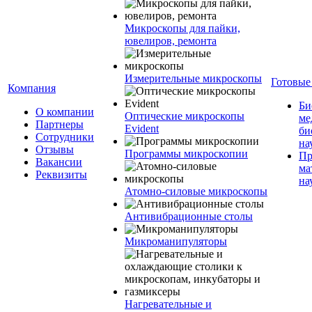
Микроскопы для пайки,
ювелиров, ремонта
Измерительные микроскопы
Готовые
Компания
Би
О компании
Оптические микроскопы
ме
Партнеры
Evident
би
Сотрудники
на
Отзывы
Программы микроскопии
Пр
Вакансии
ма
Реквизиты
на
Атомно-силовые микроскопы
Антивибрационные столы
Микроманипуляторы
Нагревательные и