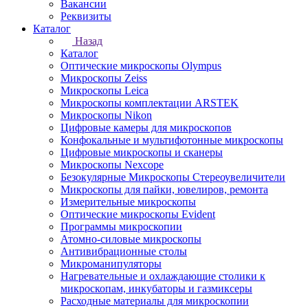
Вакансии
Реквизиты
Каталог
Назад
Каталог
Оптические микроскопы Olympus
Микроскопы Zeiss
Микроскопы Leica
Микроскопы комплектации ARSTEK
Микроскопы Nikon
Цифровые камеры для микроскопов
Конфокальные и мультифотонные микроскопы
Цифровые микроскопы и сканеры
Микроскопы Nexcope
Безокулярные Микроскопы Стереоувеличители
Микроскопы для пайки, ювелиров, ремонта
Измерительные микроскопы
Оптические микроскопы Evident
Программы микроскопии
Атомно-силовые микроскопы
Антивибрационные столы
Микроманипуляторы
Нагревательные и охлаждающие столики к
микроскопам, инкубаторы и газмиксеры
Расходные материалы для микроскопии