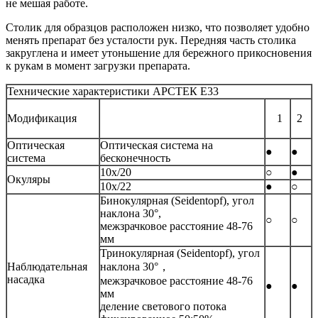
не мешая работе.
Столик для образцов расположен низко, что позволяет удобно
менять препарат без усталости рук. Передняя часть столика
закруглена и имеет утоньшение для бережного прикосновения
к рукам в момент загрузки препарата.
Технические характеристики АРСТЕК E33
Модификация
1
2
Оптическая
Оптическая система на
●
●
система
бесконечность
10x/20
○
●
Окуляры
10x/22
●
○
Бинокулярная (Seidentopf), угол
наклона 30°,
○
○
межзрачковое расстояние 48-76
мм
Тринокулярная (Seidentopf), угол
Наблюдательная
наклона 30°，
насадка
межзрачковое расстояние 48-76
●
●
мм
деление светового потока