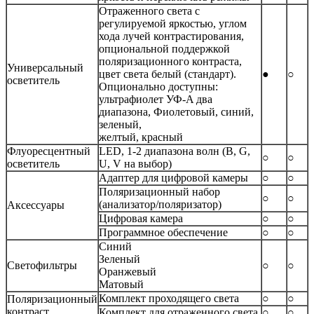
Отраженного света с
регулируемой яркостью, углом
хода лучей контрастирования,
опциональной поддержкой
поляризационного контраста,
Универсальный
цвет света белый (стандарт).
●
○
осветитель
Опционально доступны:
ультрафиолет УФ-A два
диапазона, Фиолетовый, синий,
зеленый,
желтый, красный
Флуоресцентный
LED, 1-2 диапазона волн (B, G,
○
○
осветитель
U, V на выбор)
Адаптер для цифровой камеры
○
○
Поляризационный набор
○
○
(анализатор/поляризатор)
Аксессуары
Цифровая камера
○
○
Программное обеспечение
○
○
Синий
Зеленый
Светофильтры
○
○
Оранжевый
Матовый
Комплект проходящего света
○
○
Поляризационный
контраст
Комплект для отраженного света
○
○