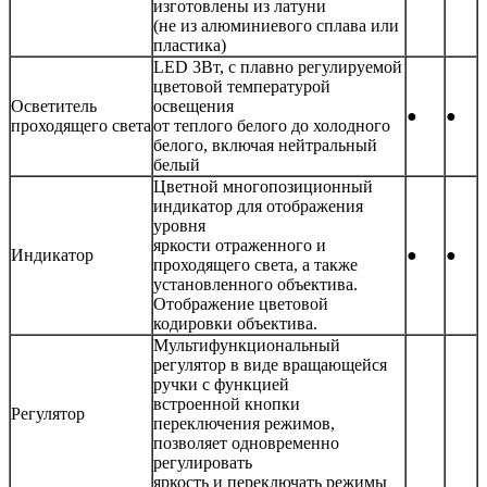
изготовлены из латуни
(не из алюминиевого сплава или
пластика)
LED 3Вт, с плавно регулируемой
цветовой температурой
Осветитель
освещения
●
●
проходящего света
от теплого белого до холодного
белого, включая нейтральный
белый
Цветной многопозиционный
индикатор для отображения
уровня
яркости отраженного и
Индикатор
●
●
проходящего света, а также
установленного объектива.
Отображение цветовой
кодировки объектива.
Мультифункциональный
регулятор в виде вращающейся
ручки с функцией
встроенной кнопки
Регулятор
переключения режимов,
позволяет одновременно
регулировать
яркость и переключать режимы