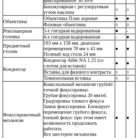
фиксированное 50:50%
Бинокулярная с регулируемым
○
○
углом наклона
Объективы План ахромат
●
●
Объективы
Фазовые объективы
○
○
5-х гнездная кодированная
●
-
Револьверная
головка
4-х гнездная кодированная
-
●
193 мм x 158 мм, диапазон
Предметный
перемещения 78 мм x 43 мм
●
●
столик
Полный ход стола 24 мм
Конденсор Аббе NA 1.25 (со
●
●
слотом для вставок)
Конденсор
Вставка для фазового контраста
○
○
Темнопольная вставка
○
○
Коаксиальный механизм грубой/
точной фокусировки.
Грубая фокусировка 20 мм/об.
Градуировка тонкого фокуса
Замок фокусировки. Блокирует
перемещение грубого фокуса,
Фокусировочный
тонкий фокус при этом имеет
●
●
механизм
возможность продолжать
работать
Все шестерни механизма