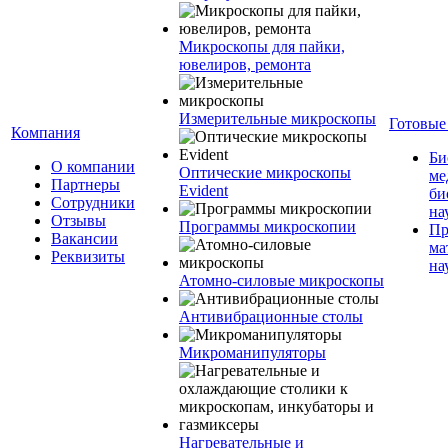
Микроскопы для пайки,
ювелиров, ремонта
Измерительные микроскопы
Готовые
Компания
Би
О компании
Оптические микроскопы
ме
Партнеры
Evident
би
Сотрудники
на
Отзывы
Программы микроскопии
Пр
Вакансии
ма
Реквизиты
на
Атомно-силовые микроскопы
Антивибрационные столы
Микроманипуляторы
Нагревательные и