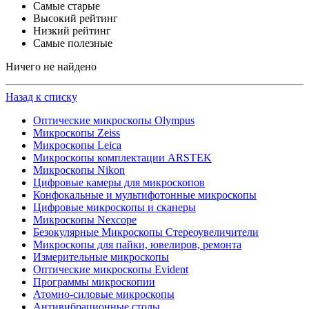
Самые старые
Высокий рейтинг
Низкий рейтинг
Самые полезные
Ничего не найдено
Назад к списку
Оптические микроскопы Olympus
Микроскопы Zeiss
Микроскопы Leica
Микроскопы комплектации ARSTEK
Микроскопы Nikon
Цифровые камеры для микроскопов
Конфокальные и мультифотонные микроскопы
Цифровые микроскопы и сканеры
Микроскопы Nexcope
Безокулярные Микроскопы Стереоувеличители
Микроскопы для пайки, ювелиров, ремонта
Измерительные микроскопы
Оптические микроскопы Evident
Программы микроскопии
Атомно-силовые микроскопы
Антивибрационные столы