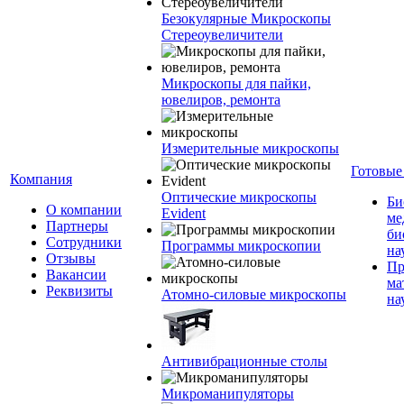
Безокулярные Микроскопы
Стереоувеличители
Микроскопы для пайки,
ювелиров, ремонта
Измерительные микроскопы
Готовые
Компания
Оптические микроскопы
Би
О компании
Evident
ме
Партнеры
би
Сотрудники
Программы микроскопии
на
Отзывы
Пр
Вакансии
ма
Реквизиты
Атомно-силовые микроскопы
на
Антивибрационные столы
Микроманипуляторы