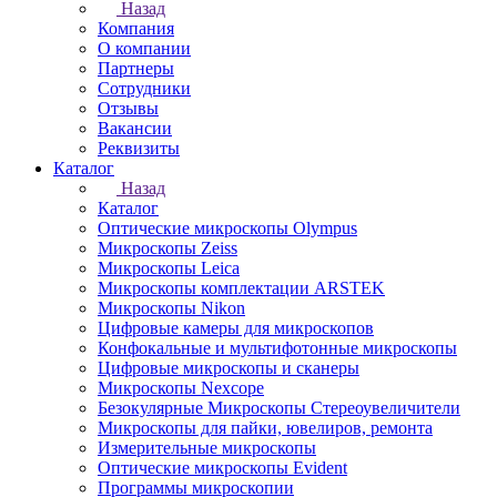
Назад
Компания
О компании
Партнеры
Сотрудники
Отзывы
Вакансии
Реквизиты
Каталог
Назад
Каталог
Оптические микроскопы Olympus
Микроскопы Zeiss
Микроскопы Leica
Микроскопы комплектации ARSTEK
Микроскопы Nikon
Цифровые камеры для микроскопов
Конфокальные и мультифотонные микроскопы
Цифровые микроскопы и сканеры
Микроскопы Nexcope
Безокулярные Микроскопы Стереоувеличители
Микроскопы для пайки, ювелиров, ремонта
Измерительные микроскопы
Оптические микроскопы Evident
Программы микроскопии