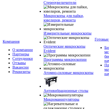
Стереоувеличители
Микроскопы для пайки,
ювелиров, ремонта
Измерительные микроскопы
Готовые
Компания
Оптические микроскопы
Би
О компании
Evident
ме
Партнеры
би
Сотрудники
Программы микроскопии
на
Отзывы
Пр
Вакансии
ма
Реквизиты
Атомно-силовые микроскопы
на
Антивибрационные столы
Микроманипуляторы