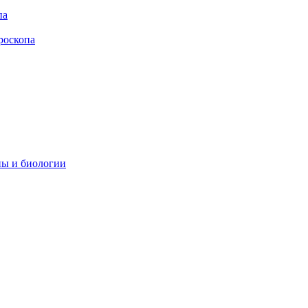
па
роскопа
ны и биологии