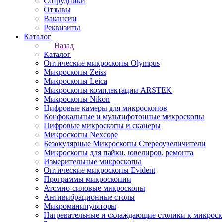
Сотрудники
Отзывы
Вакансии
Реквизиты
Каталог
Назад
Каталог
Оптические микроскопы Olympus
Микроскопы Zeiss
Микроскопы Leica
Микроскопы комплектации ARSTEK
Микроскопы Nikon
Цифровые камеры для микроскопов
Конфокальные и мультифотонные микроскопы
Цифровые микроскопы и сканеры
Микроскопы Nexcope
Безокулярные Микроскопы Стереоувеличители
Микроскопы для пайки, ювелиров, ремонта
Измерительные микроскопы
Оптические микроскопы Evident
Программы микроскопии
Атомно-силовые микроскопы
Антивибрационные столы
Микроманипуляторы
Нагревательные и охлаждающие столики к микроск