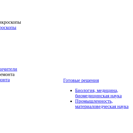
роскопы
личители
монта
Готовые решения
Биология, медицина,
биомедицинская наука
Промышленность,
материаловедческая наука