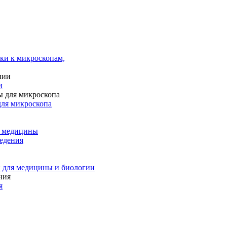
ки к микроскопам,
и
для микроскопа
и медицины
едения
 для медицины и биологии
я