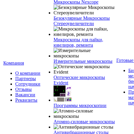
Микроскопы Nexcope
Безокулярные Микроскопы
Стереоувеличители
Микроскопы для пайки,
ювелиров, ремонта
Готовые
Измерительные микроскопы
Компания
Би
О компании
ме
Оптические микроскопы
Партнеры
би
Evident
Сотрудники
на
Отзывы
Пр
Вакансии
ма
Реквизиты
на
Программы микроскопии
Атомно-силовые микроскопы
Антивибрационные столы