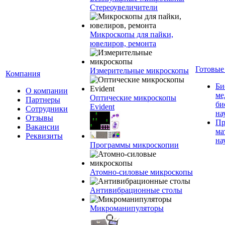
Стереоувеличители
Микроскопы для пайки,
ювелиров, ремонта
Готовые
Измерительные микроскопы
Компания
Би
О компании
ме
Оптические микроскопы
Партнеры
би
Evident
Сотрудники
на
Отзывы
Пр
Вакансии
ма
Реквизиты
на
Программы микроскопии
Атомно-силовые микроскопы
Антивибрационные столы
Микроманипуляторы