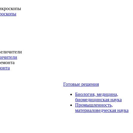
роскопы
личители
монта
Готовые решения
Биология, медицина,
биомедицинская наука
Промышленность,
материаловедческая наука