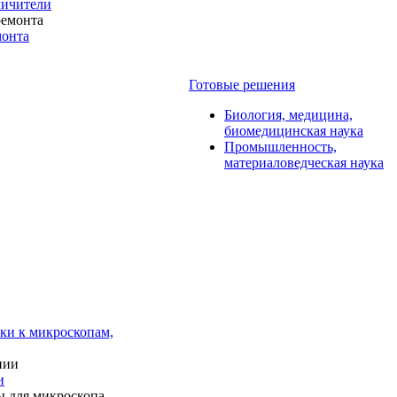
личители
монта
Готовые решения
Биология, медицина,
биомедицинская наука
Промышленность,
материаловедческая наука
ки к микроскопам,
и