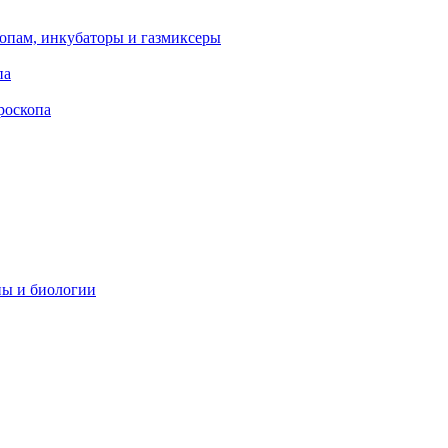
опам, инкубаторы и газмиксеры
па
роскопа
ны и биологии