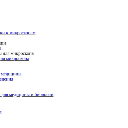
ки к микроскопам,
и
для микроскопа
и медицины
едения
 для медицины и биологии
я