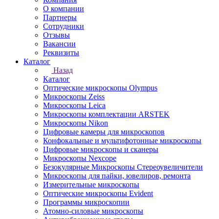
О компании
Партнеры
Сотрудники
Отзывы
Вакансии
Реквизиты
Каталог
Назад
Каталог
Оптические микроскопы Olympus
Микроскопы Zeiss
Микроскопы Leica
Микроскопы комплектации ARSTEK
Микроскопы Nikon
Цифровые камеры для микроскопов
Конфокальные и мультифотонные микроскопы
Цифровые микроскопы и сканеры
Микроскопы Nexcope
Безокулярные Микроскопы Стереоувеличители
Микроскопы для пайки, ювелиров, ремонта
Измерительные микроскопы
Оптические микроскопы Evident
Программы микроскопии
Атомно-силовые микроскопы