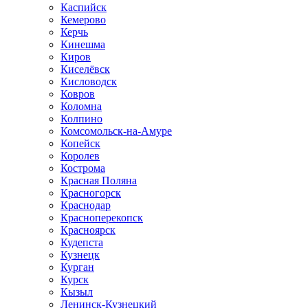
Каспийск
Кемерово
Керчь
Кинешма
Киров
Киселёвск
Кисловодск
Ковров
Коломна
Колпино
Комсомольск-на-Амуре
Копейск
Королев
Кострома
Красная Поляна
Красногорск
Краснодар
Красноперекопск
Красноярск
Кудепста
Кузнецк
Курган
Курск
Кызыл
Ленинск-Кузнецкий