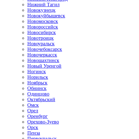
Нижний Тагил
Новокузнецк
Новокуйбышевск
Новомосковск
Новороссийск
Новосибирск
Новотроицк
Новоуральск
Новочебоксарск
Новочеркасск
Новошахтинск
Новый Уренгой
Ногинск
Норильск
Ноябрьск
Обнинск
Одинцово
Октябрьский
Омск
Орел
Оренбург
Орехово-Зуево
Орск
Пенза
Первоуральск