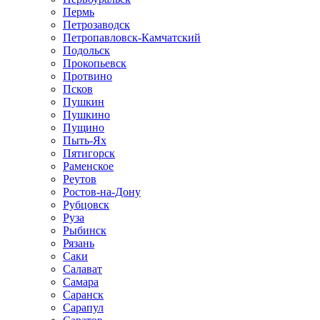
Пермь
Петрозаводск
Петропавловск-Камчатский
Подольск
Прокопьевск
Протвино
Псков
Пушкин
Пушкино
Пущино
Пыть-Ях
Пятигорск
Раменское
Реутов
Ростов-на-Дону
Рубцовск
Руза
Рыбинск
Рязань
Саки
Салават
Самара
Саранск
Сарапул