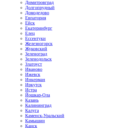
Димитровград
Долгопрудный
Домодедово
Евпатория
Ейск
Екатеринбург
Елец
Ессентуки
Железногорск
Жуковский
Зеленоград
Зеленодольск
Златоуст
Иваново
Ижевск
Инкерман
Иркутск
Истра
Йошкар-Ола
Казань
Калининград
Калуга
Каменск-Уральский
Камышин
Канск