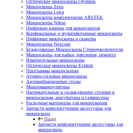
Оптические микроскопы Olympus
Микроскопы Zeiss
Микроскопы Leica
Микроскопы комплектации ARSTEK
Микроскопы Nikon
Цифровые камеры для микроскопов
Конфокальные и мультифотонные микроскопы
Цифровые микроскопы и сканеры
Микроскопы Nexcope
Безокулярные Микроскопы Стереоувеличители
Микроскопы для пайки, ювелиров, ремонта
Измерительные микроскопы
Оптические микроскопы Evident
Программы микроскопии
Атомно-силовые микроскопы
Антивибрационные столы
Микроманипуляторы
Нагревательные и охлаждающие столики к
микроскопам, инкубаторы и газмиксеры
Расходные материалы для микроскопии
Запчасти комплектующие аксессуары для
микроскопа
Назад
Запчасти комплектующие аксессуары для
микроскопа