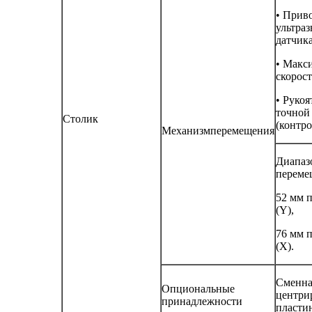
• Прив
ультраз
датчик
• Макс
скорост
• Рукоя
точной
Столик
(контр
Механизмперемещения
Диапаз
переме
52 мм 
(Y),
76 мм 
(Х).
Сменна
Опциональные
центри
принадлежности
пласти