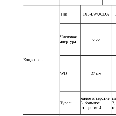
Тип
IX3-LWUCDA
Числовая
0,55
апертура
Конденсор
WD
27 мм
малое отверстие
ма
Турель
3, большое
3,
отверстие 4
от