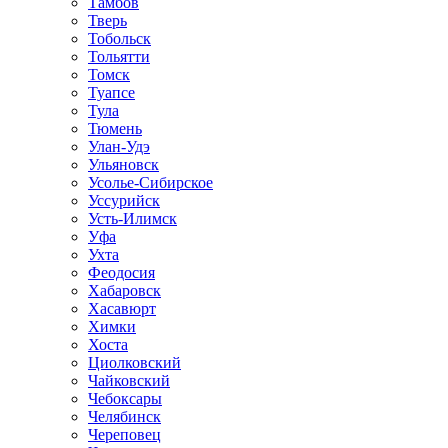
Тамбов
Тверь
Тобольск
Тольятти
Томск
Туапсе
Тула
Тюмень
Улан-Удэ
Ульяновск
Усолье-Сибирское
Уссурийск
Усть-Илимск
Уфа
Ухта
Феодосия
Хабаровск
Хасавюрт
Химки
Хоста
Циолковский
Чайковский
Чебоксары
Челябинск
Череповец