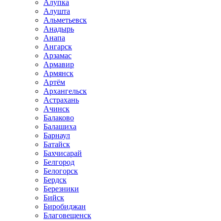
Алупка
Алушта
Альметьевск
Анадырь
Анапа
Ангарск
Арзамас
Армавир
Армянск
Артём
Архангельск
Астрахань
Ачинск
Балаково
Балашиха
Барнаул
Батайск
Бахчисарай
Белгород
Белогорск
Бердск
Березники
Бийск
Биробиджан
Благовещенск