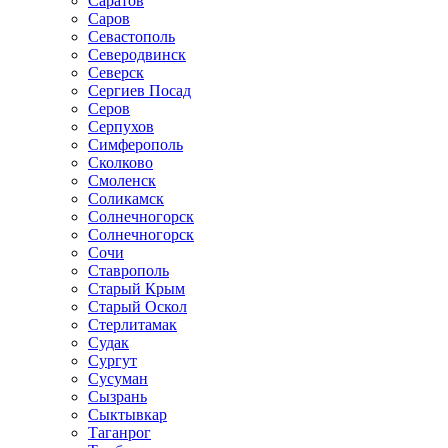
Саратов
Саров
Севастополь
Северодвинск
Северск
Сергиев Посад
Серов
Серпухов
Симферополь
Сколково
Смоленск
Соликамск
Солнечногорск
Солнечногорск
Сочи
Ставрополь
Старый Крым
Старый Оскол
Стерлитамак
Судак
Сургут
Сусуман
Сызрань
Сыктывкар
Таганрог