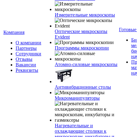
Измерительные микроскопы
Готовые
Оптические микроскопы
Компания
Evident
Би
О компании
ме
Программы микроскопии
Партнеры
би
Сотрудники
на
Отзывы
Пр
Атомно-силовые микроскопы
Вакансии
ма
Реквизиты
на
Антивибрационные столы
Микроманипуляторы
Нагревательные и
охлаждающие столики к
микроскопам, инкубаторы и