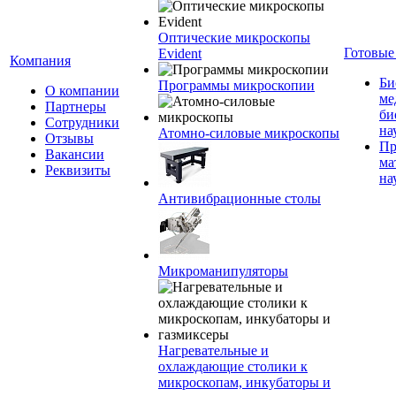
Оптические микроскопы
Готовые
Evident
Компания
Би
Программы микроскопии
О компании
ме
Партнеры
би
Сотрудники
на
Атомно-силовые микроскопы
Отзывы
Пр
Вакансии
ма
Реквизиты
на
Антивибрационные столы
Микроманипуляторы
Нагревательные и
охлаждающие столики к
микроскопам, инкубаторы и