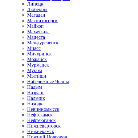
Липецк
Люберцы
Магадан
Магнитогорск
Майкоп
Махачкала
Мацеста
Междуреченск
Миасс
Мичуринск
Можайск
Мурманск
Муром
Мытищи
Набережные Челны
Надым
Назрань
Нальчик
Находка
Невинномысск
Нефтекамск
Нефтеюганск
Нижневартовск
Нижнекамск
Нижний Новгород