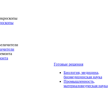
роскопы
личители
монта
Готовые решения
Биология, медицина,
биомедицинская наука
Промышленность,
материаловедческая наука