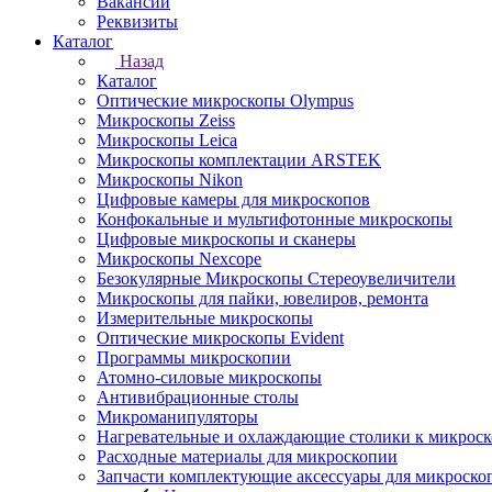
Вакансии
Реквизиты
Каталог
Назад
Каталог
Оптические микроскопы Olympus
Микроскопы Zeiss
Микроскопы Leica
Микроскопы комплектации ARSTEK
Микроскопы Nikon
Цифровые камеры для микроскопов
Конфокальные и мультифотонные микроскопы
Цифровые микроскопы и сканеры
Микроскопы Nexcope
Безокулярные Микроскопы Стереоувеличители
Микроскопы для пайки, ювелиров, ремонта
Измерительные микроскопы
Оптические микроскопы Evident
Программы микроскопии
Атомно-силовые микроскопы
Антивибрационные столы
Микроманипуляторы
Нагревательные и охлаждающие столики к микроск
Расходные материалы для микроскопии
Запчасти комплектующие аксессуары для микроско