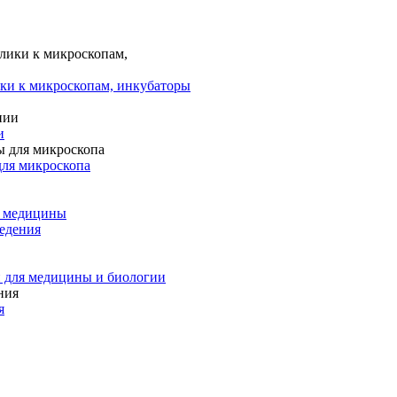
ки к микроскопам, инкубаторы
и
для микроскопа
и медицины
едения
 для медицины и биологии
я