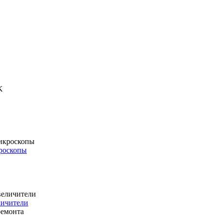
роскопы
личители