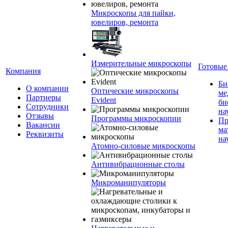
Микроскопы для пайки,
ювелиров, ремонта
Измерительные микроскопы
Готовые
Компания
Би
О компании
Оптические микроскопы
ме
Партнеры
Evident
би
Сотрудники
на
Отзывы
Программы микроскопии
Пр
Вакансии
ма
Реквизиты
на
Атомно-силовые микроскопы
Антивибрационные столы
Микроманипуляторы