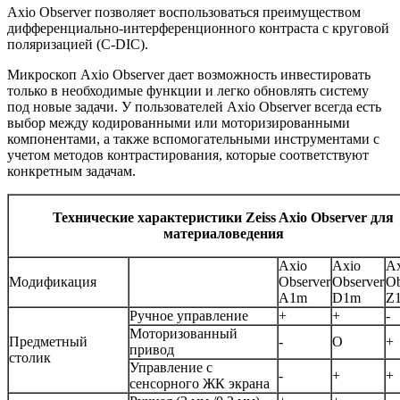
Axio Observer позволяет воспользоваться преимуществом
дифференциально-интерференционного контраста с круговой
поляризацией (C-DIC).
Микроскоп Axio Observer дает возможность инвестировать
только в необходимые функции и легко обновлять систему
под новые задачи. У пользователей Axio Observer всегда есть
выбор между кодированными или моторизированными
компонентами, а также вспомогательными инструментами с
учетом методов контрастирования, которые соответствуют
конкретным задачам.
Технические характеристики Zeiss Axio Observer для
материаловедения
Axio
Axio
Ax
Модификация
Observer
Observer
Ob
A1m
D1m
Z
Ручное управление
+
+
-
Моторизованный
Предметный
-
O
+
привод
столик
Управление с
-
+
+
сенсорного ЖК экрана