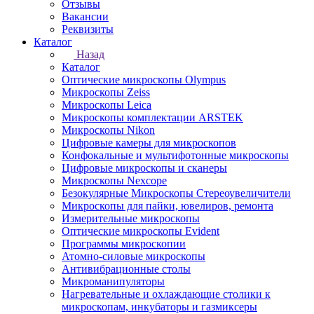
Отзывы
Вакансии
Реквизиты
Каталог
Назад
Каталог
Оптические микроскопы Olympus
Микроскопы Zeiss
Микроскопы Leica
Микроскопы комплектации ARSTEK
Микроскопы Nikon
Цифровые камеры для микроскопов
Конфокальные и мультифотонные микроскопы
Цифровые микроскопы и сканеры
Микроскопы Nexcope
Безокулярные Микроскопы Стереоувеличители
Микроскопы для пайки, ювелиров, ремонта
Измерительные микроскопы
Оптические микроскопы Evident
Программы микроскопии
Атомно-силовые микроскопы
Антивибрационные столы
Микроманипуляторы
Нагревательные и охлаждающие столики к
микроскопам, инкубаторы и газмиксеры