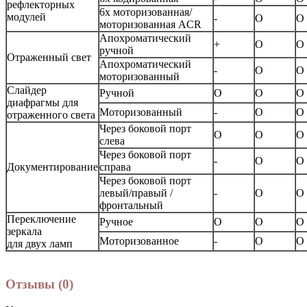
рефлекторных
6х моторизованная/
модулей
-
O
O
моторизованная ACR
Апохроматический
+
O
O
ручной
Отраженный свет
Апохроматический
-
O
O
моторизованный
Слайдер
Ручной
O
O
O
диафрагмы для
Моторизованный
-
O
O
отраженного света
Через боковой порт
O
O
O
слева
Через боковой порт
-
O
O
Документирование
справа
Через боковой порт
левый/правый /
-
O
O
фронтальный
Переключение
Ручное
O
O
O
зеркала
Моторизованное
-
O
O
для двух ламп
Отзывы (0)