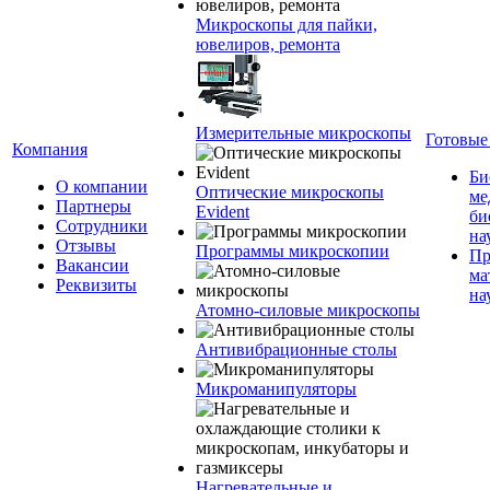
Микроскопы для пайки,
ювелиров, ремонта
Измерительные микроскопы
Готовые
Компания
Би
О компании
Оптические микроскопы
ме
Партнеры
Evident
би
Сотрудники
на
Отзывы
Программы микроскопии
Пр
Вакансии
ма
Реквизиты
на
Атомно-силовые микроскопы
Антивибрационные столы
Микроманипуляторы
Нагревательные и