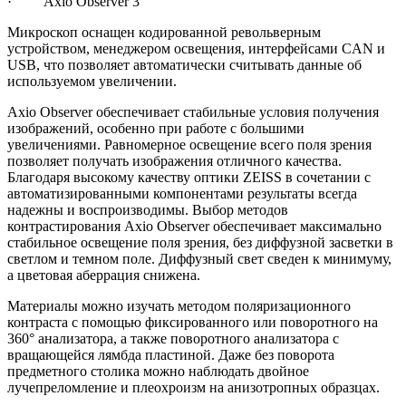
· Axio Observer 3
Микроскоп оснащен кодированной револьверным
устройством, менеджером освещения, интерфейсами CAN и
USB, что позволяет автоматически считывать данные об
используемом увеличении.
Axio Observer обеспечивает стабильные условия получения
изображений, особенно при работе с большими
увеличениями. Равномерное освещение всего поля зрения
позволяет получать изображения отличного качества.
Благодаря высокому качеству оптики ZEISS в сочетании с
автоматизированными компонентами результаты всегда
надежны и воспроизводимы. Выбор методов
контрастирования Axio Observer обеспечивает максимально
стабильное освещение поля зрения, без диффузной засветки в
светлом и темном поле. Диффузный свет сведен к минимуму,
а цветовая аберрация снижена.
Материалы можно изучать методом поляризационного
контраста с помощью фиксированного или поворотного на
360° анализатора, а также поворотного анализатора с
вращающейся лямбда пластиной. Даже без поворота
предметного столика можно наблюдать двойное
лучепреломление и плеохроизм на анизотропных образцах.