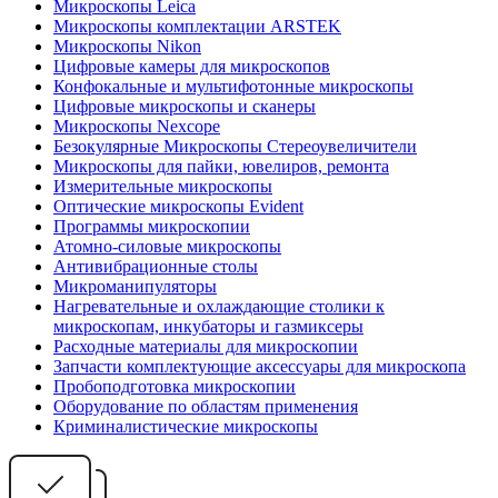
Микроскопы Leica
Микроскопы комплектации ARSTEK
Микроскопы Nikon
Цифровые камеры для микроскопов
Конфокальные и мультифотонные микроскопы
Цифровые микроскопы и сканеры
Микроскопы Nexcope
Безокулярные Микроскопы Стереоувеличители
Микроскопы для пайки, ювелиров, ремонта
Измерительные микроскопы
Оптические микроскопы Evident
Программы микроскопии
Атомно-силовые микроскопы
Антивибрационные столы
Микроманипуляторы
Нагревательные и охлаждающие столики к
микроскопам, инкубаторы и газмиксеры
Расходные материалы для микроскопии
Запчасти комплектующие аксессуары для микроскопа
Пробоподготовка микроскопии
Оборудование по областям применения
Криминалистические микроскопы