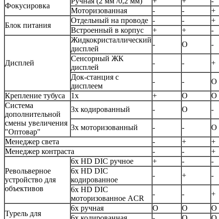
Ручная (2 мм /0,2 мм)
+
+
-
Фокусировка
Моторизованная
-
-
+
Отдельный на проводе
-
-
+
Блок питания
Встроенный в корпус
+
+
-
Жидкокристаллический
-
O
-
дисплей
Сенсорный ЖК
Дисплей
-
-
+
дисплей
Док-станция с
-
-
O
дисплеем
Крепление тубуса
1х
+
O
O
Система
3х кодированный
-
O
-
дополнительной
смены увеличения
3х моторизованный
-
-
O
"Оптовар"
Менеджер света
-
+
+
Менеджер контраста
-
-
+
6х HD DIC ручное
+
-
-
Револьверное
6х HD DIC
-
+
-
устройство для
кодированное
объективов
6х HD DIC
-
-
+
моторизованное ACR
6х ручная
O
O
O
Турель для
6х кодированная
-
O
O