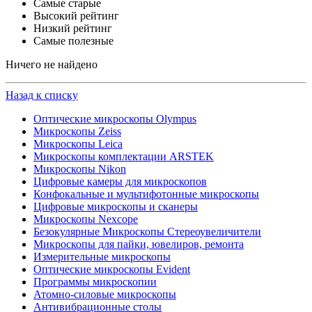
Самые старые
Высокий рейтинг
Низкий рейтинг
Самые полезные
Ничего не найдено
Назад к списку
Оптические микроскопы Olympus
Микроскопы Zeiss
Микроскопы Leica
Микроскопы комплектации ARSTEK
Микроскопы Nikon
Цифровые камеры для микроскопов
Конфокальные и мультифотонные микроскопы
Цифровые микроскопы и сканеры
Микроскопы Nexcope
Безокулярные Микроскопы Стереоувеличители
Микроскопы для пайки, ювелиров, ремонта
Измерительные микроскопы
Оптические микроскопы Evident
Программы микроскопии
Атомно-силовые микроскопы
Антивибрационные столы