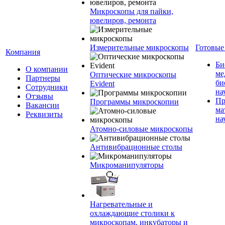
Микроскопы для пайки,
ювелиров, ремонта
Измерительные микроскопы
Готовые
Компания
Би
О компании
ме
Оптические микроскопы
Партнеры
би
Evident
Сотрудники
на
Отзывы
Пр
Программы микроскопии
Вакансии
ма
Реквизиты
на
Атомно-силовые микроскопы
Антивибрационные столы
Микроманипуляторы
Нагревательные и
охлаждающие столики к
микроскопам, инкубаторы и