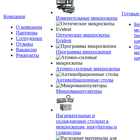
Готовые
Компания
Измерительные микроскопы
Би
О компании
ме
Партнеры
Оптические микроскопы
би
Сотрудники
Evident
на
Отзывы
Пр
Вакансии
Программы микроскопии
ма
Реквизиты
на
Атомно-силовые микроскопы
Антивибрационные столы
Микроманипуляторы
Нагревательные и
охлаждающие столики к
микроскопам, инкубаторы и
газмиксеры