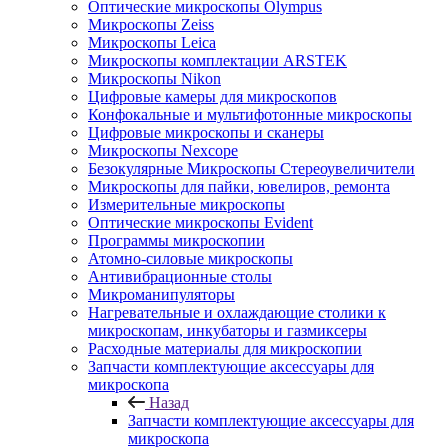
Оптические микроскопы Olympus
Микроскопы Zeiss
Микроскопы Leica
Микроскопы комплектации ARSTEK
Микроскопы Nikon
Цифровые камеры для микроскопов
Конфокальные и мультифотонные микроскопы
Цифровые микроскопы и сканеры
Микроскопы Nexcope
Безокулярные Микроскопы Стереоувеличители
Микроскопы для пайки, ювелиров, ремонта
Измерительные микроскопы
Оптические микроскопы Evident
Программы микроскопии
Атомно-силовые микроскопы
Антивибрационные столы
Микроманипуляторы
Нагревательные и охлаждающие столики к
микроскопам, инкубаторы и газмиксеры
Расходные материалы для микроскопии
Запчасти комплектующие аксессуары для
микроскопа
Назад
Запчасти комплектующие аксессуары для
микроскопа