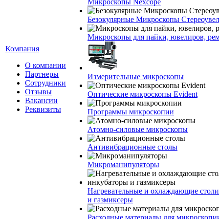
Микроскопы Nexcope
Безокулярные Микроскопы Стереоуве
Микроскопы для пайки, ювелиров, ре
Компания
О компании
Партнеры
Измерительные микроскопы
Сотрудники
Отзывы
Оптические микроскопы Evident
Вакансии
Реквизиты
Программы микроскопии
Атомно-силовые микроскопы
Антивибрационные столы
Микроманипуляторы
Нагревательные и охлаждающие столи
и газмиксеры
Расходные материалы для микроскопи