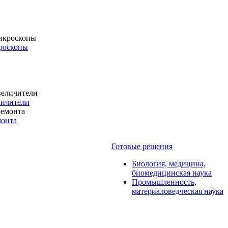
роскопы
личители
монта
Готовые решения
Биология, медицина,
биомедицинская наука
Промышленность,
материаловедческая наука