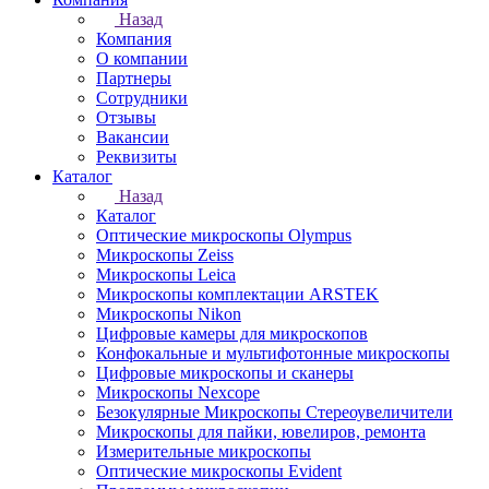
Назад
Компания
О компании
Партнеры
Сотрудники
Отзывы
Вакансии
Реквизиты
Каталог
Назад
Каталог
Оптические микроскопы Olympus
Микроскопы Zeiss
Микроскопы Leica
Микроскопы комплектации ARSTEK
Микроскопы Nikon
Цифровые камеры для микроскопов
Конфокальные и мультифотонные микроскопы
Цифровые микроскопы и сканеры
Микроскопы Nexcope
Безокулярные Микроскопы Стереоувеличители
Микроскопы для пайки, ювелиров, ремонта
Измерительные микроскопы
Оптические микроскопы Evident