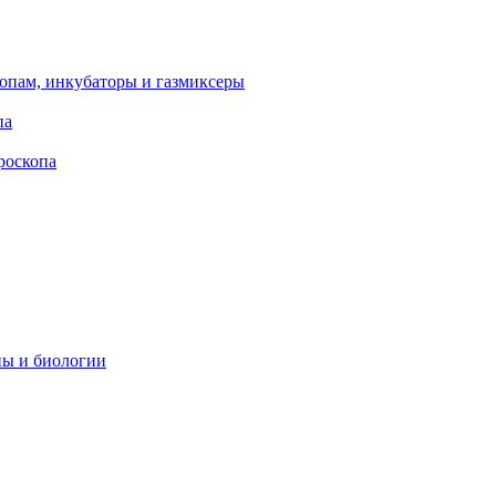
опам, инкубаторы и газмиксеры
па
роскопа
ны и биологии