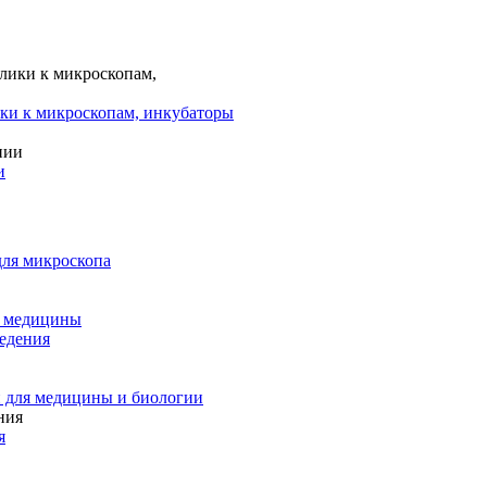
ки к микроскопам, инкубаторы
и
для микроскопа
и медицины
едения
 для медицины и биологии
я