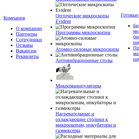
Готовые
Оптические микроскопы
Компания
Evident
Би
О компании
ме
Программы микроскопии
Партнеры
би
Сотрудники
на
Отзывы
Пр
Атомно-силовые микроскопы
Вакансии
ма
Реквизиты
на
Антивибрационные столы
Микроманипуляторы
Нагревательные и
охлаждающие столики к
микроскопам, инкубаторы и
газмиксеры