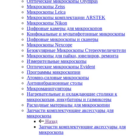
Оптические микроскопы Olympus
Микроскопы Zeiss
Микроскопы Leica
Микроскопы комплектации ARSTEK
Микроскопы Nikon
Цифровые камеры для микроскопов
Конфокальные и мультифотонные микроскопы
Цифровые микроскопы и сканеры
Микроскопы Nexcope
Безокулярные Микроскопы Стереоувеличители
Микроскопы для пайки, ювелиров, ремонта
Измерительные микроскопы
Оптические микроскопы Evident
Программы микроскопии
Атомно-силовые микроскопы
Антивибрационные столы
Микроманипуляторы
Нагревательные и охлаждающие столики к
микроскопам, инкубаторы и газмиксеры
Расходные материалы для микроскопии
Запчасти комплектующие аксессуары для
микроскопа
Назад
Запчасти комплектующие аксессуары для
микроскопа