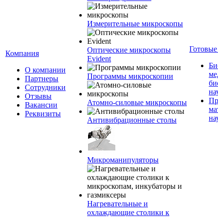
Измерительные микроскопы
Готовые
Оптические микроскопы
Компания
Evident
Би
О компании
ме
Программы микроскопии
Партнеры
би
Сотрудники
на
Отзывы
Пр
Атомно-силовые микроскопы
Вакансии
ма
Реквизиты
на
Антивибрационные столы
Микроманипуляторы
Нагревательные и
охлаждающие столики к