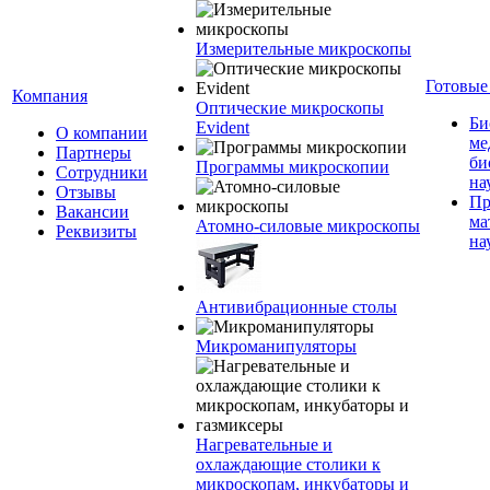
Измерительные микроскопы
Готовые
Компания
Оптические микроскопы
Би
Evident
О компании
ме
Партнеры
би
Программы микроскопии
Сотрудники
на
Отзывы
Пр
Вакансии
ма
Атомно-силовые микроскопы
Реквизиты
на
Антивибрационные столы
Микроманипуляторы
Нагревательные и
охлаждающие столики к
микроскопам, инкубаторы и