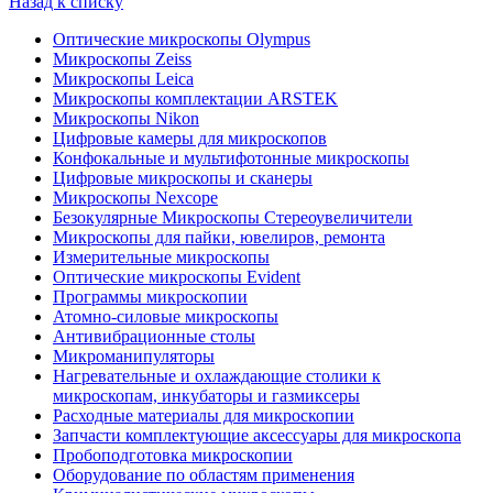
Назад к списку
Оптические микроскопы Olympus
Микроскопы Zeiss
Микроскопы Leica
Микроскопы комплектации ARSTEK
Микроскопы Nikon
Цифровые камеры для микроскопов
Конфокальные и мультифотонные микроскопы
Цифровые микроскопы и сканеры
Микроскопы Nexcope
Безокулярные Микроскопы Стереоувеличители
Микроскопы для пайки, ювелиров, ремонта
Измерительные микроскопы
Оптические микроскопы Evident
Программы микроскопии
Атомно-силовые микроскопы
Антивибрационные столы
Микроманипуляторы
Нагревательные и охлаждающие столики к
микроскопам, инкубаторы и газмиксеры
Расходные материалы для микроскопии
Запчасти комплектующие аксессуары для микроскопа
Пробоподготовка микроскопии
Оборудование по областям применения