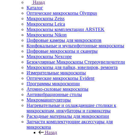
Назад
Каталог
Оптические микроскопы Olympus
Микроскопы Zeiss
Микроскопы Leica
Микроскопы комплектации ARSTEK
Микроскопы Nikon
Цифровые камеры для микроскопов
Конфокальные и мультифотонные микроскопы
Цифровые микроскопы и сканеры
Микроскопы Nexcope
Безокулярные Микроскопы Стереоувеличители
Микроскопы для пайки, ювелиров, ремонта
Измерительные микроскопы
Оптические микроскопы Evident
Программы микроскопии
Атомно-силовые микроскопы
Антивибрационные столы
Микроманипуляторы
Нагревательные и охлаждающие столики к
микроскопам, инкубаторы и газмиксеры
Расходные материалы для микроскопии
Запчасти комплектующие аксессуары для
микроскопа
Назад