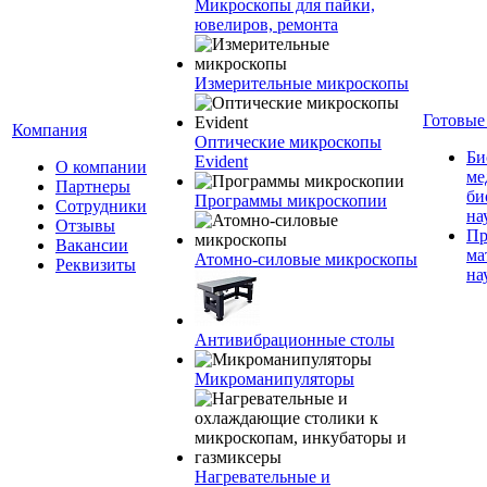
Микроскопы для пайки,
ювелиров, ремонта
Измерительные микроскопы
Готовые
Компания
Оптические микроскопы
Би
Evident
О компании
ме
Партнеры
би
Программы микроскопии
Сотрудники
на
Отзывы
Пр
Вакансии
ма
Атомно-силовые микроскопы
Реквизиты
на
Антивибрационные столы
Микроманипуляторы
Нагревательные и