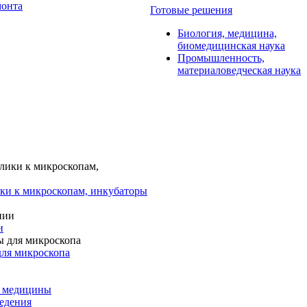
монта
Готовые решения
Биология, медицина,
биомедицинская наука
Промышленность,
материаловедческая наука
ки к микроскопам, инкубаторы
и
для микроскопа
и медицины
едения