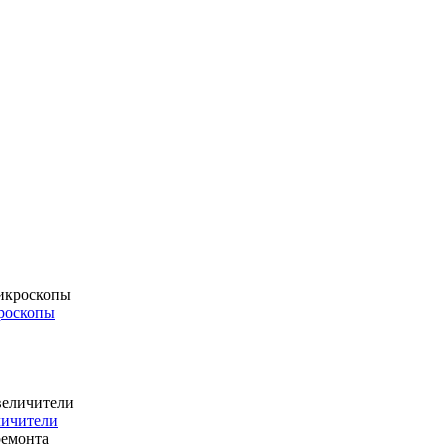
роскопы
личители