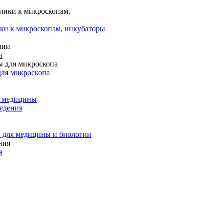
ки к микроскопам, инкубаторы
и
для микроскопа
и медицины
едения
 для медицины и биологии
я