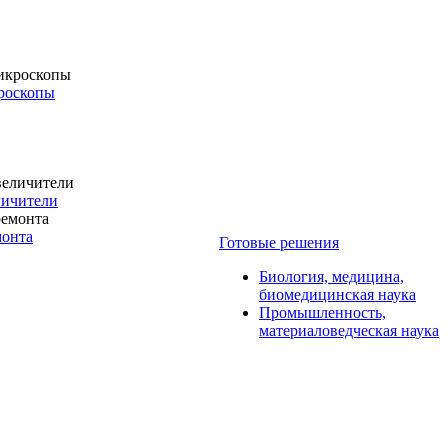
роскопы
личители
монта
Готовые решения
Биология, медицина,
биомедицинская наука
Промышленность,
материаловедческая наука