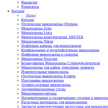
Вакансии
Реквизиты
Каталог
Назад
Каталог
Оптические микроскопы Olympus
Микроскопы Zeiss
Микроскопы Leica
Микроскопы комплектации ARSTEK
Микроскопы Nikon
Цифровые камеры для микроскопов
Конфокальные и мультифотонные микроскопы
Цифровые микроскопы и сканеры
Микроскопы Nexcope
Безокулярные Микроскопы Стереоувеличители
Микроскопы для пайки, ювелиров, ремонта
Измерительные микроскопы
Оптические микроскопы Evident
Программы микроскопии
Атомно-силовые микроскопы
Антивибрационные столы
Микроманипуляторы
Нагревательные и охлаждающие столики к микроск
Расходные материалы для микроскопии
Запчасти комплектующие аксессуары для микроско