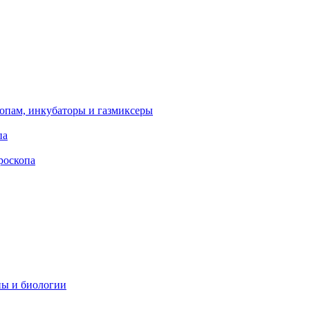
опам, инкубаторы и газмиксеры
па
роскопа
ны и биологии