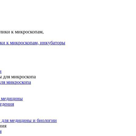
ки к микроскопам, инкубаторы
и
для микроскопа
и медицины
едения
 для медицины и биологии
я