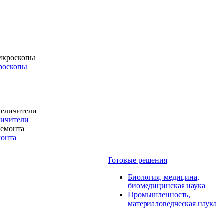
роскопы
личители
монта
Готовые решения
Биология, медицина,
биомедицинская наука
Промышленность,
материаловедческая наука