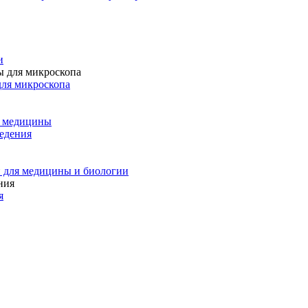
и
для микроскопа
и медицины
едения
 для медицины и биологии
я