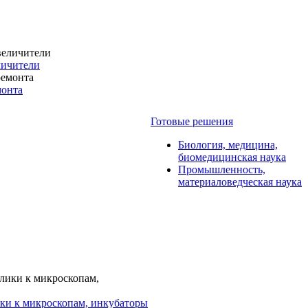
личители
монта
Готовые решения
Биология, медицина,
биомедицинская наука
Промышленность,
материаловедческая наука
ки к микроскопам, инкубаторы