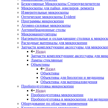
Безокулярные Микроскопы Стереоувеличители
Микроскопы для пайки, ювелиров, ремонта
Измерительные микроскопы
Оптические микроскопы Evident
Программы микроскопии
Атомно-силовые микроскопы
Антивибрационные столы
Микроманипуляторы
Нагревательные и охлаждающие столики к микроск
Расходные материалы для микроскопии
Запчасти комплектующие аксессуары для микроско
Назад
Запчасти комплектующие аксессуары для мик
Лампы стеклянные
Объективы
Назад
Объективы
Объективы для биологии и медицины
Объективы для материаловедения
Пробоподготовка микроскопии
Назад
Пробоподготовка микроскопии
Пробоподготовка в микроскопии для медици
Оборудование по областям применения
Криминалистические микроскопы