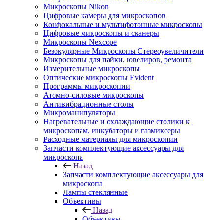
Микроскопы Nikon
Цифровые камеры для микроскопов
Конфокальные и мультифотонные микроскопы
Цифровые микроскопы и сканеры
Микроскопы Nexcope
Безокулярные Микроскопы Стереоувеличители
Микроскопы для пайки, ювелиров, ремонта
Измерительные микроскопы
Оптические микроскопы Evident
Программы микроскопии
Атомно-силовые микроскопы
Антивибрационные столы
Микроманипуляторы
Нагревательные и охлаждающие столики к
микроскопам, инкубаторы и газмиксеры
Расходные материалы для микроскопии
Запчасти комплектующие аксессуары для
микроскопа
Назад
Запчасти комплектующие аксессуары для
микроскопа
Лампы стеклянные
Объективы
Назад
Объективы