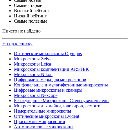
Самые новые
Самые старые
Высокий рейтинг
Низкий рейтинг
Самые полезные
Ничего не найдено
Назад к списку
Оптические микроскопы Olympus
Микроскопы Zeiss
Микроскопы Leica
Микроскопы комплектации ARSTEK
Микроскопы Nikon
Цифровые камеры для микроскопов
Конфокальные и мультифотонные микроскопы
Цифровые микроскопы и сканеры
Микроскопы Nexcope
Безокулярные Микроскопы Стереоувеличители
Микроскопы для пайки, ювелиров, ремонта
Измерительные микроскопы
Оптические микроскопы Evident
Программы микроскопии
Атомно-силовые микроскопы