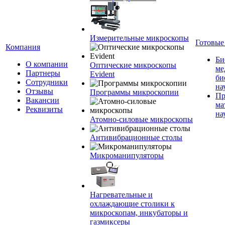
Измерительные микроскопы
Готовые
Компания
Би
О компании
Оптические микроскопы
ме
Партнеры
Evident
би
Сотрудники
на
Отзывы
Программы микроскопии
Пр
Вакансии
ма
Реквизиты
на
Атомно-силовые микроскопы
Антивибрационные столы
Микроманипуляторы
Нагревательные и
охлаждающие столики к
микроскопам, инкубаторы и
газмиксеры