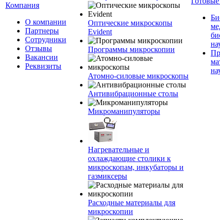
Готовые
Компания
Би
О компании
Оптические микроскопы
ме
Партнеры
Evident
би
Сотрудники
на
Отзывы
Программы микроскопии
Пр
Вакансии
ма
Реквизиты
на
Атомно-силовые микроскопы
Антивибрационные столы
Микроманипуляторы
Нагревательные и
охлаждающие столики к
микроскопам, инкубаторы и
газмиксеры
Расходные материалы для
микроскопии