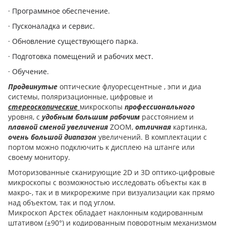
·
Программное обеспечение.
·
Пусконаладка и сервис.
·
Обновление существующего парка.
·
Подготовка помещений и рабочих мест.
·
Обучение.
Продвинутые
оптические флуоресцентные , эпи и диа
системы, поляризационные, цифровые и
стереоскопические
микроскопы
профессионального
уровня, с
удобным большим рабочим
расстоянием и
плавной сменой увеличения
ZOOM,
отличная
картинка,
очень большой диапазон
увеличений. В комплектации с
портом можно подключить к дисплею на штанге или
своему монитору.
Моторизованные сканирующие 2D и 3D оптико-цифровые
микроскопы с возможностью исследовать объекты как в
макро-, так и в микрорежиме при визуализации как прямо
над объектом, так и под углом.
Микроскоп Арстек обладает наклонным кодированным
штативом (±90°) и кодированным поворотным механизмом