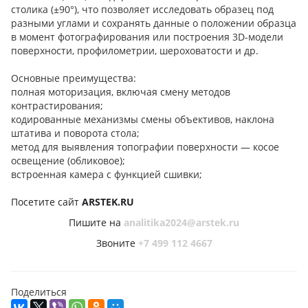
столика (±90°), что позволяет исследовать образец под
разными углами и сохранять данные о положении образца
в момент фотографирования или построения 3D-модели
поверхности, профилометрии, шероховатости и др.
Основные преимущества:
полная моторизация, включая смену методов
контрастирования;
кодированные механизмы смены объективов, наклона
штатива и поворота стола;
метод для выявления топографии поверхности — косое
освещение (обликовое);
встроенная камера с функцией сшивки;
Посетите сайт
ARSTEK
.
RU
Пишите на
analitika
2024@
arstek
.
ru
Звоните
+7 499 112 4667
Поделиться