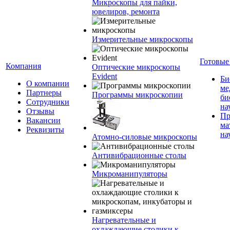
Микроскопы для пайки,
ювелиров, ремонта
Измерительные микроскопы
Готовые
Компания
Оптические микроскопы
Evident
Би
О компании
ме
Партнеры
Программы микроскопии
би
Сотрудники
на
Отзывы
Пр
Вакансии
ма
Реквизиты
на
Атомно-силовые микроскопы
Антивибрационные столы
Микроманипуляторы
Нагревательные и
охлаждающие столики к