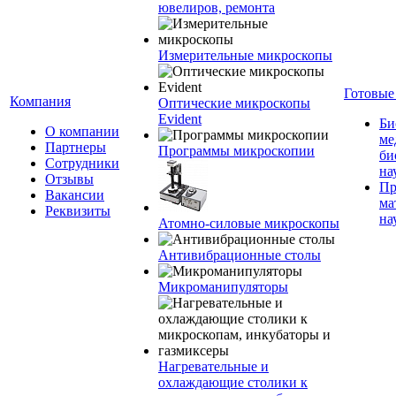
ювелиров, ремонта
Измерительные микроскопы
Готовые
Компания
Оптические микроскопы
Evident
Би
О компании
ме
Партнеры
Программы микроскопии
би
Сотрудники
на
Отзывы
Пр
Вакансии
ма
Реквизиты
на
Атомно-силовые микроскопы
Антивибрационные столы
Микроманипуляторы
Нагревательные и
охлаждающие столики к