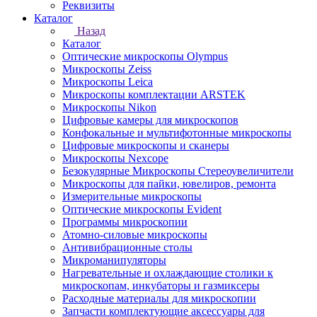
Реквизиты
Каталог
Назад
Каталог
Оптические микроскопы Olympus
Микроскопы Zeiss
Микроскопы Leica
Микроскопы комплектации ARSTEK
Микроскопы Nikon
Цифровые камеры для микроскопов
Конфокальные и мультифотонные микроскопы
Цифровые микроскопы и сканеры
Микроскопы Nexcope
Безокулярные Микроскопы Стереоувеличители
Микроскопы для пайки, ювелиров, ремонта
Измерительные микроскопы
Оптические микроскопы Evident
Программы микроскопии
Атомно-силовые микроскопы
Антивибрационные столы
Микроманипуляторы
Нагревательные и охлаждающие столики к
микроскопам, инкубаторы и газмиксеры
Расходные материалы для микроскопии
Запчасти комплектующие аксессуары для