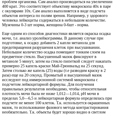
проблем организма. Сам анализ производиться на увеличении
400 крат. Это соответствует объективу микроскопа 40х в паре
с окулярами 10х. Сам анализ выполняется в виде подсчета
объектов интереса по полям зрения. Например, у здорового
человека лейкоциты содержаться в небольшом количестве.
Мужчины 0-3 шт норма, женщина 0-6шт - норма.
Еще одним из способов диагностики является окраска осадка
мочи, т.е. анализ уролейкограммы. В данному случае при
подготовке, к осадку добавить 2 капли метанола для
предотвращения разрушения клеток при высушивании.
Небольшое количество осадка помещают тонким слоем на
предметное стекло. Высушенный мазок фиксируют в
метаноле 5 минут, затем на стекло пипеткой следует накапать
примерно 25 капель краски Май-Грюнвальд на 25 секунд.
Затем столько же капель (25) воды (т.е разводим краску в 2
раза) еще на 20 секунд. Промытый и высушенный мазок
исследуют под иммерсионной системой микроскопа с
подсчетом лейкоцитарной формулы. Для получения
правильных результатов необходимо, чтобы относительная
плотность мочи была не ниже 1,012—1,014, рН мочи в
пределах 5,0—6,5 и лейкоцитарная формула определялась при
подсчете не менее 100 клеток. Т.к. используется окрашенных
мазок, то использование фазового метода контрастирования
необязательно. Т.к. объекты будет хорошо видно в светлом