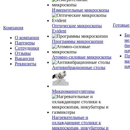
Измерительные микроскопы
Готовые
Оптические микроскопы
Компания
Evident
Би
О компании
ме
Программы микроскопии
Партнеры
би
Сотрудники
на
Отзывы
Пр
Атомно-силовые микроскопы
Вакансии
ма
Реквизиты
на
Антивибрационные столы
Микроманипуляторы
Нагревательные и
охлаждающие столики к
микроскопам, инкубаторы и