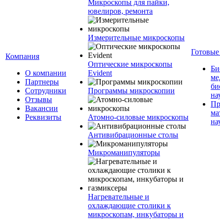
Микроскопы для пайки,
ювелиров, ремонта
Измерительные микроскопы
Готовые
Компания
Оптические микроскопы
Би
О компании
Evident
ме
Партнеры
би
Сотрудники
Программы микроскопии
на
Отзывы
Пр
Вакансии
ма
Реквизиты
Атомно-силовые микроскопы
на
Антивибрационные столы
Микроманипуляторы
Нагревательные и
охлаждающие столики к
микроскопам, инкубаторы и