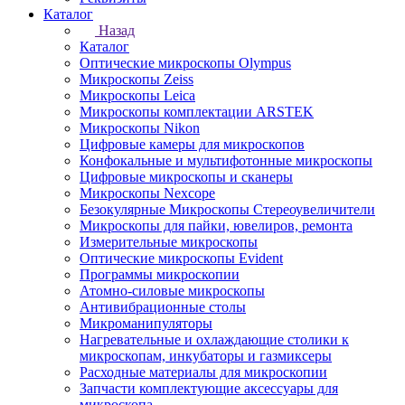
Каталог
Назад
Каталог
Оптические микроскопы Olympus
Микроскопы Zeiss
Микроскопы Leica
Микроскопы комплектации ARSTEK
Микроскопы Nikon
Цифровые камеры для микроскопов
Конфокальные и мультифотонные микроскопы
Цифровые микроскопы и сканеры
Микроскопы Nexcope
Безокулярные Микроскопы Стереоувеличители
Микроскопы для пайки, ювелиров, ремонта
Измерительные микроскопы
Оптические микроскопы Evident
Программы микроскопии
Атомно-силовые микроскопы
Антивибрационные столы
Микроманипуляторы
Нагревательные и охлаждающие столики к
микроскопам, инкубаторы и газмиксеры
Расходные материалы для микроскопии
Запчасти комплектующие аксессуары для
микроскопа