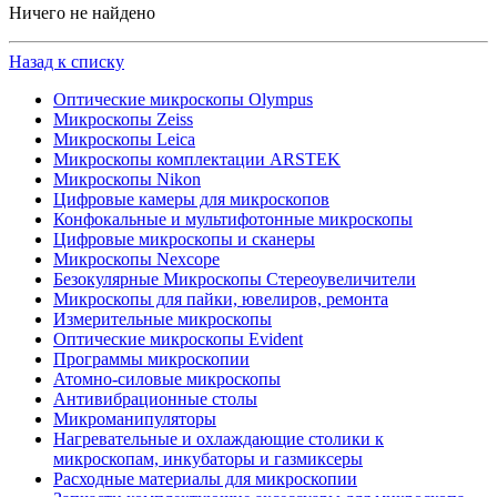
Ничего не найдено
Назад к списку
Оптические микроскопы Olympus
Микроскопы Zeiss
Микроскопы Leica
Микроскопы комплектации ARSTEK
Микроскопы Nikon
Цифровые камеры для микроскопов
Конфокальные и мультифотонные микроскопы
Цифровые микроскопы и сканеры
Микроскопы Nexcope
Безокулярные Микроскопы Стереоувеличители
Микроскопы для пайки, ювелиров, ремонта
Измерительные микроскопы
Оптические микроскопы Evident
Программы микроскопии
Атомно-силовые микроскопы
Антивибрационные столы
Микроманипуляторы
Нагревательные и охлаждающие столики к
микроскопам, инкубаторы и газмиксеры
Расходные материалы для микроскопии