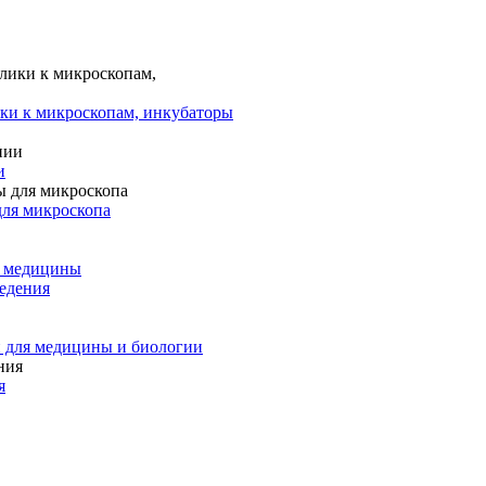
ки к микроскопам, инкубаторы
и
для микроскопа
и медицины
едения
 для медицины и биологии
я