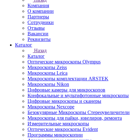
Компания
О компании
Партнеры
Сотрудники
Отзывы
Вакансии
Реквизиты
Каталог
Назад
Каталог
Оптические микроскопы Olympus
Микроскопы Zeiss
Микроскопы Leica
Микроскопы комплектации ARSTEK
Микроскопы Nikon
Цифровые камеры для микроскопов
Конфокальные и мультифотонные микроскопы
Цифровые микроскопы и сканеры
Микроскопы Nexcope
Безокулярные Микроскопы Стереоувеличители
Микроскопы для пайки, ювелиров, ремонта
Измерительные микроскопы
Оптические микроскопы Evident
Программы микроскопии