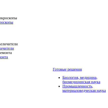
роскопы
личители
монта
Готовые решения
Биология, медицина,
биомедицинская наука
Промышленность,
материаловедческая наука