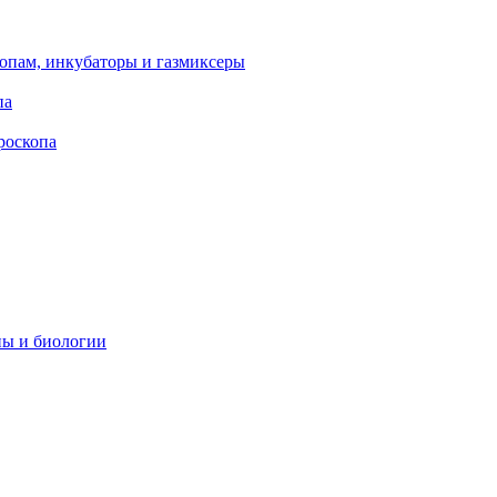
опам, инкубаторы и газмиксеры
па
роскопа
ны и биологии