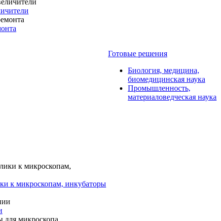
личители
монта
Готовые решения
Биология, медицина,
биомедицинская наука
Промышленность,
материаловедческая наука
ки к микроскопам, инкубаторы
и