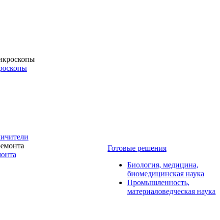
роскопы
личители
Готовые решения
монта
Биология, медицина,
биомедицинская наука
Промышленность,
материаловедческая наука