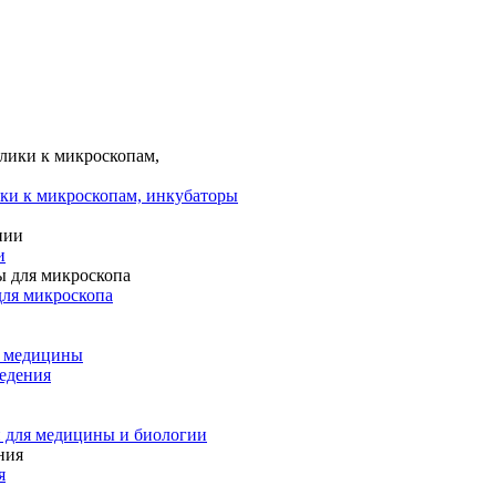
ки к микроскопам, инкубаторы
и
для микроскопа
и медицины
едения
 для медицины и биологии
я