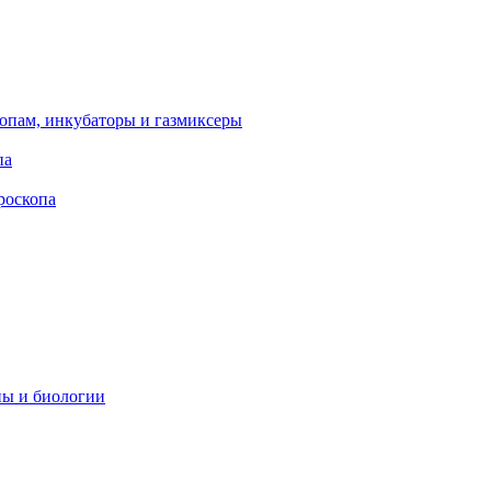
опам, инкубаторы и газмиксеры
па
роскопа
ны и биологии