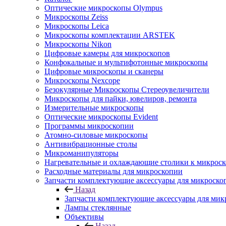
Оптические микроскопы Olympus
Микроскопы Zeiss
Микроскопы Leica
Микроскопы комплектации ARSTEK
Микроскопы Nikon
Цифровые камеры для микроскопов
Конфокальные и мультифотонные микроскопы
Цифровые микроскопы и сканеры
Микроскопы Nexcope
Безокулярные Микроскопы Стереоувеличители
Микроскопы для пайки, ювелиров, ремонта
Измерительные микроскопы
Оптические микроскопы Evident
Программы микроскопии
Атомно-силовые микроскопы
Антивибрационные столы
Микроманипуляторы
Нагревательные и охлаждающие столики к микроск
Расходные материалы для микроскопии
Запчасти комплектующие аксессуары для микроско
Назад
Запчасти комплектующие аксессуары для мик
Лампы стеклянные
Объективы
Назад