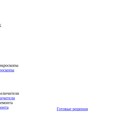
роскопы
личители
монта
Готовые решения