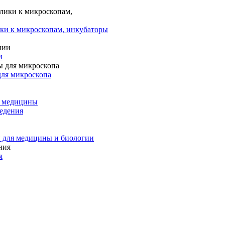
ки к микроскопам, инкубаторы
и
для микроскопа
и медицины
едения
 для медицины и биологии
я