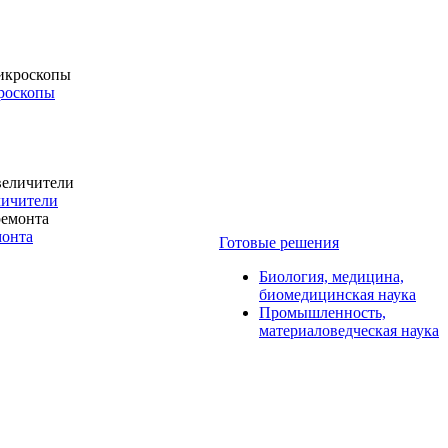
роскопы
личители
монта
Готовые решения
Биология, медицина,
биомедицинская наука
Промышленность,
материаловедческая наука