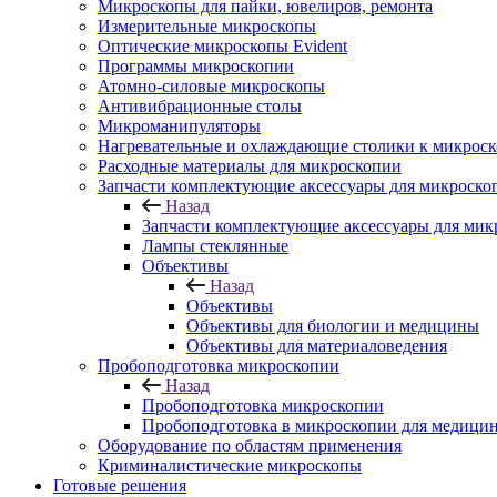
Микроскопы для пайки, ювелиров, ремонта
Измерительные микроскопы
Оптические микроскопы Evident
Программы микроскопии
Атомно-силовые микроскопы
Антивибрационные столы
Микроманипуляторы
Нагревательные и охлаждающие столики к микроск
Расходные материалы для микроскопии
Запчасти комплектующие аксессуары для микроско
Назад
Запчасти комплектующие аксессуары для мик
Лампы стеклянные
Объективы
Назад
Объективы
Объективы для биологии и медицины
Объективы для материаловедения
Пробоподготовка микроскопии
Назад
Пробоподготовка микроскопии
Пробоподготовка в микроскопии для медици
Оборудование по областям применения
Криминалистические микроскопы
Готовые решения