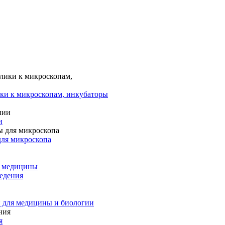
ки к микроскопам, инкубаторы
и
для микроскопа
и медицины
едения
 для медицины и биологии
я