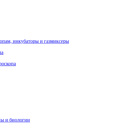
опам, инкубаторы и газмиксеры
па
роскопа
ны и биологии