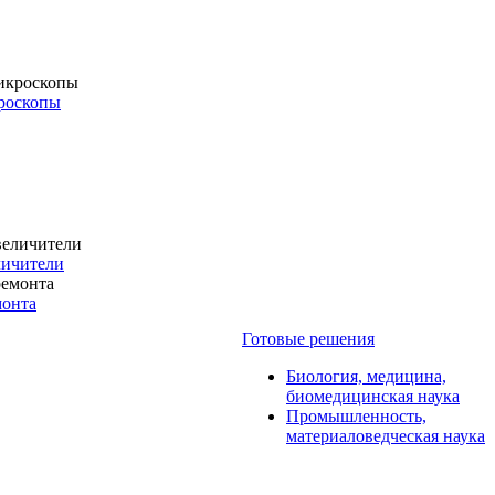
роскопы
личители
монта
Готовые решения
Биология, медицина,
биомедицинская наука
Промышленность,
материаловедческая наука