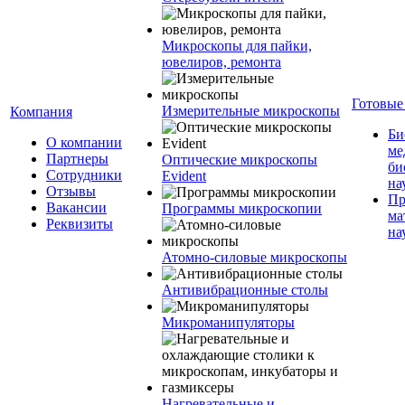
Микроскопы для пайки,
ювелиров, ремонта
Готовые
Измерительные микроскопы
Компания
Би
О компании
ме
Партнеры
Оптические микроскопы
би
Сотрудники
Evident
на
Отзывы
Пр
Вакансии
Программы микроскопии
ма
Реквизиты
на
Атомно-силовые микроскопы
Антивибрационные столы
Микроманипуляторы
Нагревательные и