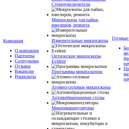
Стереоувеличители
Микроскопы для пайки,
ювелиров, ремонта
Готовые
Измерительные микроскопы
Компания
Би
О компании
ме
Партнеры
Оптические микроскопы
би
Сотрудники
Evident
на
Отзывы
Пр
Вакансии
Программы микроскопии
ма
Реквизиты
на
Атомно-силовые микроскопы
Антивибрационные столы
Микроманипуляторы