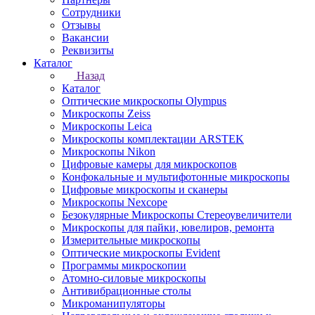
Сотрудники
Отзывы
Вакансии
Реквизиты
Каталог
Назад
Каталог
Оптические микроскопы Olympus
Микроскопы Zeiss
Микроскопы Leica
Микроскопы комплектации ARSTEK
Микроскопы Nikon
Цифровые камеры для микроскопов
Конфокальные и мультифотонные микроскопы
Цифровые микроскопы и сканеры
Микроскопы Nexcope
Безокулярные Микроскопы Стереоувеличители
Микроскопы для пайки, ювелиров, ремонта
Измерительные микроскопы
Оптические микроскопы Evident
Программы микроскопии
Атомно-силовые микроскопы
Антивибрационные столы
Микроманипуляторы