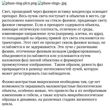
Свет, прошедший через фазовую вставку конденсора освещает
препарат. Весь пучок света поступает в объектив в место, где
расположено нанесенное на стекло фазовое, придающее свету
фазовое смещение. Если в препарате содержатся объекты,
имеющие оптическую плотность, отличную от среды,
изменяющие направление луча (например, клетки, их ядра),
то попадающий на образец прямой луч света отклоняется по
траектории. Этот свет не проходит сквозь фазовое кольцо, не
ослабляется и не задерживается. Эти лучи с различными
фазами, отсеченные фазовым кольцом (дифрагированные),
объединяются (ослабляются или усиливаются путем
наложения фаз) линзой объектива и формируют
промежуточное изображение. Таким образом, разность фаз
превращается в разницу интенсивностей лучей, которую
может регистрировать глаз наблюдателя.
Фазово-контрастная микроскопия необходима там, где нет
возможности окрашивать малоконтрастные биологические
объекты, особенно живые, что привело бы к их необратимым
изменениям и гибели, а также изучать микробиологические
образцы в динамике, на различных стадиях жизненного
цикла.