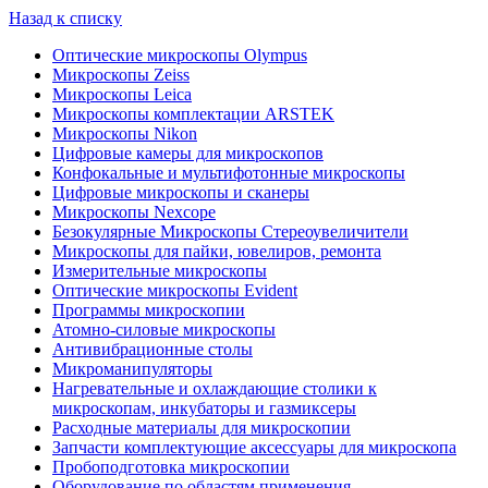
Назад к списку
Оптические микроскопы Olympus
Микроскопы Zeiss
Микроскопы Leica
Микроскопы комплектации ARSTEK
Микроскопы Nikon
Цифровые камеры для микроскопов
Конфокальные и мультифотонные микроскопы
Цифровые микроскопы и сканеры
Микроскопы Nexcope
Безокулярные Микроскопы Стереоувеличители
Микроскопы для пайки, ювелиров, ремонта
Измерительные микроскопы
Оптические микроскопы Evident
Программы микроскопии
Атомно-силовые микроскопы
Антивибрационные столы
Микроманипуляторы
Нагревательные и охлаждающие столики к
микроскопам, инкубаторы и газмиксеры
Расходные материалы для микроскопии
Запчасти комплектующие аксессуары для микроскопа
Пробоподготовка микроскопии
Оборудование по областям применения