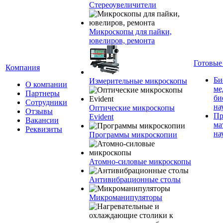
Стереоувеличители
Микроскопы для пайки,
ювелиров, ремонта
Готовые
Компания
Би
Измерительные микроскопы
О компании
ме
Партнеры
би
Сотрудники
на
Оптические микроскопы
Отзывы
Пр
Evident
Вакансии
ма
Реквизиты
на
Программы микроскопии
Атомно-силовые микроскопы
Антивибрационные столы
Микроманипуляторы