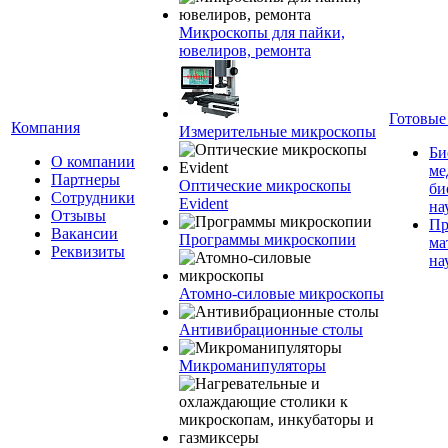
Микроскопы для пайки,
ювелиров, ремонта
Готовые
Компания
Измерительные микроскопы
Би
О компании
ме
Партнеры
Оптические микроскопы
би
Сотрудники
Evident
на
Отзывы
Пр
Вакансии
Программы микроскопии
ма
Реквизиты
на
Атомно-силовые микроскопы
Антивибрационные столы
Микроманипуляторы