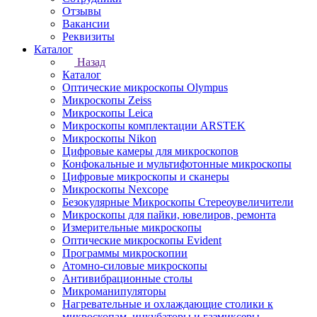
Отзывы
Вакансии
Реквизиты
Каталог
Назад
Каталог
Оптические микроскопы Olympus
Микроскопы Zeiss
Микроскопы Leica
Микроскопы комплектации ARSTEK
Микроскопы Nikon
Цифровые камеры для микроскопов
Конфокальные и мультифотонные микроскопы
Цифровые микроскопы и сканеры
Микроскопы Nexcope
Безокулярные Микроскопы Стереоувеличители
Микроскопы для пайки, ювелиров, ремонта
Измерительные микроскопы
Оптические микроскопы Evident
Программы микроскопии
Атомно-силовые микроскопы
Антивибрационные столы
Микроманипуляторы
Нагревательные и охлаждающие столики к
микроскопам, инкубаторы и газмиксеры