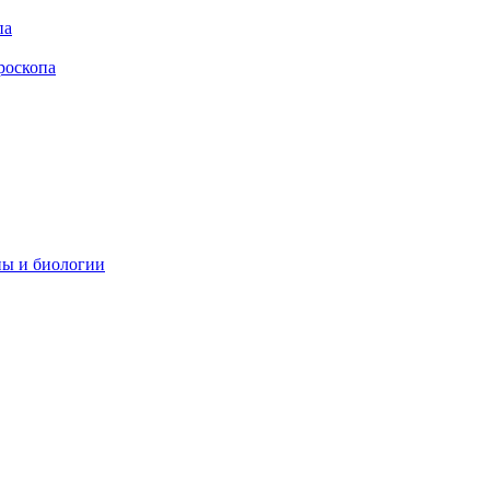
па
роскопа
ны и биологии