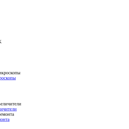
роскопы
личители
монта