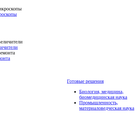
роскопы
личители
монта
Готовые решения
Биология, медицина,
биомедицинская наука
Промышленность,
материаловедческая наука