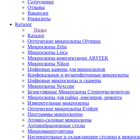
Сотрудники
Отзывы
Вакансии
Реквизиты
Каталог
Назад
Каталог
Оптические микроскопы Olympus
Микроскопы Zeiss
Микроскопы Leica
Микроскопы комплектации ARSTEK
Микроскопы Nikon
Цифровые камеры для микроскопов
Конфокальные и мультифотонные микроскопы
Цифровые микроскопы и сканеры
Микроскопы Nexcope
Безокулярные Микроскопы Стереоувеличители
Микроскопы для пайки, ювелиров, ремонта
Измерительные микроскопы
Оптические микроскопы Evident
Программы микроскопии
Атомно-силовые микроскопы
Антивибрационные столы
Микроманипуляторы
Нагревательные и охлаждающие столики к микроск