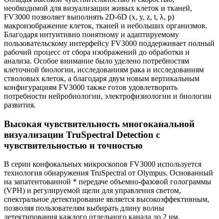
необходимой для визуализации живых клеток и тканей,
FV3000 позволяет выполнять 2D-6D (x, y, z, t, λ, p)
макроизображение клеток, тканей и небольших организмов.
Благодаря интуитивно понятному и адаптируемому
пользовательскому интерфейсу FV3000 поддерживает полный
рабочий процесс от сбора изображений до обработки и
анализа. Особое внимание было уделено потребностям
клеточной биологии, исследованиям рака и исследованиям
стволовых клеток, а благодаря двум новым вертикальным
конфигурациям FV3000 также готов удовлетворить
потребности нейробиологии, электрофизиологии и биологии
развития.
Высокая чувствительность многоканальной
визуализации TruSpectral Detection с
чувствительностью и точностью
В серии конфокальных микроскопов FV3000 используется
технология обнаружения TruSpectral от Olympus. Основанный
на запатентованной * передаче объемно-фазовой голограммы
(VPH) и регулируемой щели для управления светом,
спектральное детектирование является высокоэффективным,
позволяя пользователям выбирать длину волны
детектирования каждого отдельного канала до 2 нм.