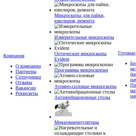
Микроскопы для пайки,
ювелиров, ремонта
Измерительные микроскопы
Готовые
Оптические микроскопы
Компания
Evident
Би
О компании
ме
Программы микроскопии
Партнеры
би
Сотрудники
на
Отзывы
Пр
Атомно-силовые микроскопы
Вакансии
ма
Реквизиты
на
Антивибрационные столы
Микроманипуляторы