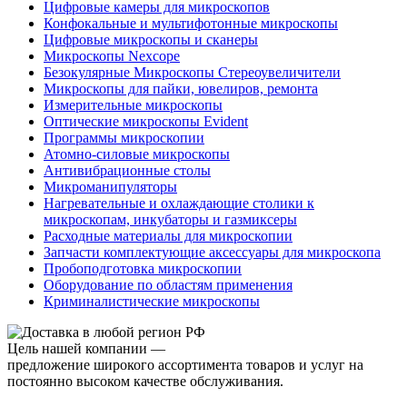
Цифровые камеры для микроскопов
Конфокальные и мультифотонные микроскопы
Цифровые микроскопы и сканеры
Микроскопы Nexcope
Безокулярные Микроскопы Стереоувеличители
Микроскопы для пайки, ювелиров, ремонта
Измерительные микроскопы
Оптические микроскопы Evident
Программы микроскопии
Атомно-силовые микроскопы
Антивибрационные столы
Микроманипуляторы
Нагревательные и охлаждающие столики к
микроскопам, инкубаторы и газмиксеры
Расходные материалы для микроскопии
Запчасти комплектующие аксессуары для микроскопа
Пробоподготовка микроскопии
Оборудование по областям применения
Криминалистические микроскопы
Цель нашей компании —
предложение широкого ассортимента товаров и услуг на
постоянно высоком качестве обслуживания.