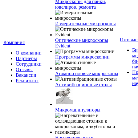
Микроскопы для пайки,
ювелиров, ремонта
Измерительные микроскопы
Готовые
Оптические микроскопы
Компания
Evident
Би
О компании
ме
Программы микроскопии
Партнеры
би
Сотрудники
на
Отзывы
Пр
Атомно-силовые микроскопы
Вакансии
ма
Реквизиты
на
Антивибрационные столы
Микроманипуляторы
Нагревательные и