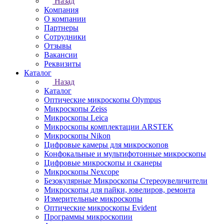
Назад
Компания
О компании
Партнеры
Сотрудники
Отзывы
Вакансии
Реквизиты
Каталог
Назад
Каталог
Оптические микроскопы Olympus
Микроскопы Zeiss
Микроскопы Leica
Микроскопы комплектации ARSTEK
Микроскопы Nikon
Цифровые камеры для микроскопов
Конфокальные и мультифотонные микроскопы
Цифровые микроскопы и сканеры
Микроскопы Nexcope
Безокулярные Микроскопы Стереоувеличители
Микроскопы для пайки, ювелиров, ремонта
Измерительные микроскопы
Оптические микроскопы Evident
Программы микроскопии