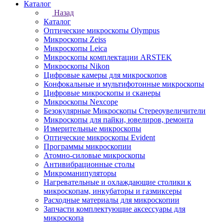
Каталог
Назад
Каталог
Оптические микроскопы Olympus
Микроскопы Zeiss
Микроскопы Leica
Микроскопы комплектации ARSTEK
Микроскопы Nikon
Цифровые камеры для микроскопов
Конфокальные и мультифотонные микроскопы
Цифровые микроскопы и сканеры
Микроскопы Nexcope
Безокулярные Микроскопы Стереоувеличители
Микроскопы для пайки, ювелиров, ремонта
Измерительные микроскопы
Оптические микроскопы Evident
Программы микроскопии
Атомно-силовые микроскопы
Антивибрационные столы
Микроманипуляторы
Нагревательные и охлаждающие столики к
микроскопам, инкубаторы и газмиксеры
Расходные материалы для микроскопии
Запчасти комплектующие аксессуары для
микроскопа