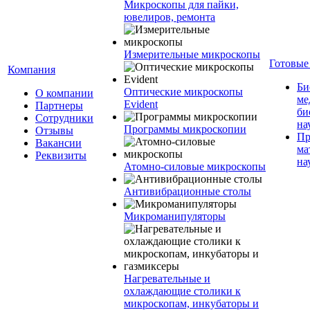
Микроскопы для пайки,
ювелиров, ремонта
Измерительные микроскопы
Готовые
Компания
Би
Оптические микроскопы
О компании
ме
Evident
Партнеры
би
Сотрудники
на
Программы микроскопии
Отзывы
Пр
Вакансии
ма
Реквизиты
на
Атомно-силовые микроскопы
Антивибрационные столы
Микроманипуляторы
Нагревательные и
охлаждающие столики к
микроскопам, инкубаторы и