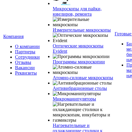
Микроскопы для пайки,
ювелиров, ремонта
Измерительные микроскопы
Готовые
Компания
Би
Оптические микроскопы
О компании
ме
Evident
Партнеры
би
Сотрудники
на
Программы микроскопии
Отзывы
Пр
Вакансии
ма
Реквизиты
на
Атомно-силовые микроскопы
Антивибрационные столы
Микроманипуляторы
Нагревательные и
охлаждающие столики к