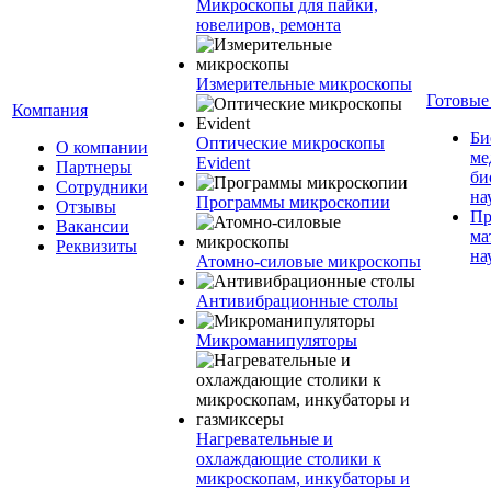
Микроскопы для пайки,
ювелиров, ремонта
Измерительные микроскопы
Готовые
Компания
Би
Оптические микроскопы
О компании
ме
Evident
Партнеры
би
Сотрудники
на
Программы микроскопии
Отзывы
Пр
Вакансии
ма
Реквизиты
на
Атомно-силовые микроскопы
Антивибрационные столы
Микроманипуляторы
Нагревательные и
охлаждающие столики к
микроскопам, инкубаторы и