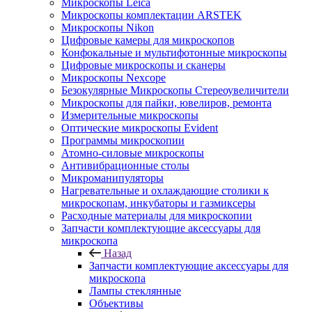
Микроскопы Leica
Микроскопы комплектации ARSTEK
Микроскопы Nikon
Цифровые камеры для микроскопов
Конфокальные и мультифотонные микроскопы
Цифровые микроскопы и сканеры
Микроскопы Nexcope
Безокулярные Микроскопы Стереоувеличители
Микроскопы для пайки, ювелиров, ремонта
Измерительные микроскопы
Оптические микроскопы Evident
Программы микроскопии
Атомно-силовые микроскопы
Антивибрационные столы
Микроманипуляторы
Нагревательные и охлаждающие столики к
микроскопам, инкубаторы и газмиксеры
Расходные материалы для микроскопии
Запчасти комплектующие аксессуары для
микроскопа
Назад
Запчасти комплектующие аксессуары для
микроскопа
Лампы стеклянные
Объективы