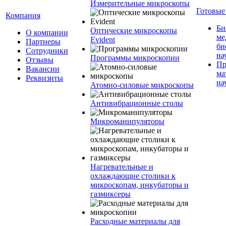
Измерительные микроскопы
Готовые
Компания
Би
Оптические микроскопы
О компании
ме
Evident
Партнеры
би
Сотрудники
на
Программы микроскопии
Отзывы
Пр
Вакансии
ма
Реквизиты
на
Атомно-силовые микроскопы
Антивибрационные столы
Микроманипуляторы
Нагревательные и
охлаждающие столики к
микроскопам, инкубаторы и
газмиксеры
Расходные материалы для