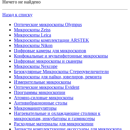
Ничего не найдено
Назад к списку
Оптические микроскопы Olympus
Микроскопы Zeiss
Микроскопы Leica
Микроскопы комплектации ARSTEK
Микроскопы Nikon
Цифровые камеры для микроскопов
Конфокальные и мультифотонные микроскопы
Цифровые микроскопы и сканеры
Микроскопы Nexcope
Безокулярные Микроскопы Стереоувеличители
Микроскопы для пайки, ювелиров, ремонта
Измерительные микроскопы
Оптические микроскопы Evident
Программы микроскопии
Атомно-силовые микроскопы
Антивибрационные столы
Микроманипуляторы
Нагревательные и охлаждающие столики к
микроскопам, инкубаторы и газмиксеры
Расходные материалы для микроскопии
Запчасти комплектующие аксессуары для микроскопа