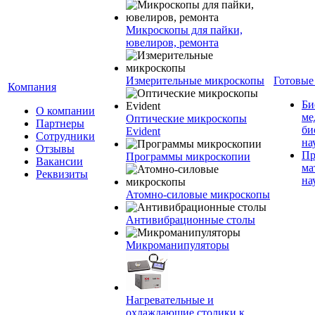
Микроскопы для пайки,
ювелиров, ремонта
Измерительные микроскопы
Готовые
Компания
Би
О компании
ме
Оптические микроскопы
Партнеры
би
Evident
Сотрудники
на
Отзывы
Пр
Программы микроскопии
Вакансии
ма
Реквизиты
на
Атомно-силовые микроскопы
Антивибрационные столы
Микроманипуляторы
Нагревательные и
охлаждающие столики к