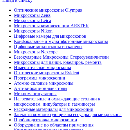
Назад к списку
Оптические микроскопы Olympus
Микроскопы Zeiss
Микроскопы Leica
Микроскопы комплектации ARSTEK
Микроскопы Nikon
Цифровые камеры для микроскопов
Конфокальные и мультифотонные микроскопы
Цифровые микроскопы и сканеры
Микроскопы Nexcope
Безокулярные Микроскопы Стереоувеличители
Микроскопы для пайки, ювелиров, ремонта
Измерительные микроскопы
Оптические микроскопы Evident
Программы микроскопии
Атомно-силовые микроскопы
Антивибрационные столы
Микроманипуляторы
Нагревательные и охлаждающие столики к
микроскопам, инкубаторы и газмиксеры
Расходные материалы для микроскопии
Запчасти комплектующие аксессуары для микроскопа
Пробоподготовка микроскопии
Оборудование по областям применения