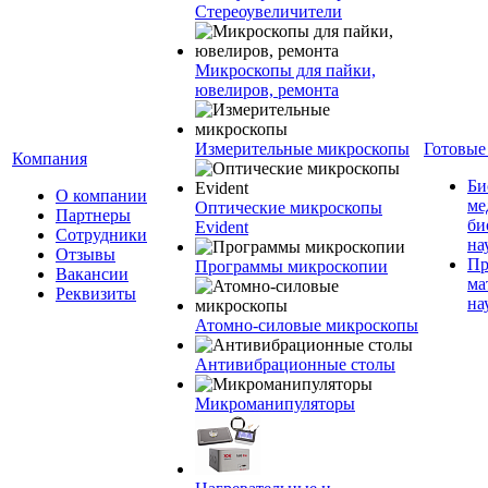
Стереоувеличители
Микроскопы для пайки,
ювелиров, ремонта
Измерительные микроскопы
Готовые
Компания
Би
О компании
ме
Оптические микроскопы
Партнеры
би
Evident
Сотрудники
на
Отзывы
Пр
Программы микроскопии
Вакансии
ма
Реквизиты
на
Атомно-силовые микроскопы
Антивибрационные столы
Микроманипуляторы