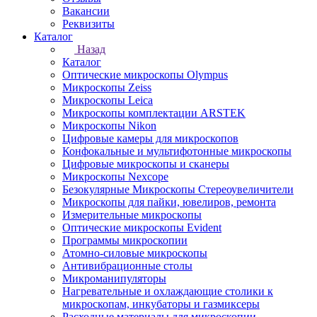
Вакансии
Реквизиты
Каталог
Назад
Каталог
Оптические микроскопы Olympus
Микроскопы Zeiss
Микроскопы Leica
Микроскопы комплектации ARSTEK
Микроскопы Nikon
Цифровые камеры для микроскопов
Конфокальные и мультифотонные микроскопы
Цифровые микроскопы и сканеры
Микроскопы Nexcope
Безокулярные Микроскопы Стереоувеличители
Микроскопы для пайки, ювелиров, ремонта
Измерительные микроскопы
Оптические микроскопы Evident
Программы микроскопии
Атомно-силовые микроскопы
Антивибрационные столы
Микроманипуляторы
Нагревательные и охлаждающие столики к
микроскопам, инкубаторы и газмиксеры
Расходные материалы для микроскопии