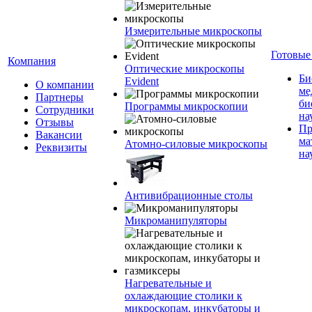
Измерительные микроскопы
Готовые
Компания
Оптические микроскопы
Би
Evident
О компании
ме
Партнеры
би
Программы микроскопии
Сотрудники
на
Отзывы
Пр
Вакансии
ма
Атомно-силовые микроскопы
Реквизиты
на
Антивибрационные столы
Микроманипуляторы
Нагревательные и
охлаждающие столики к
микроскопам, инкубаторы и