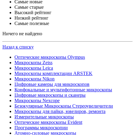
Самые новые
Самые старые
Высокий рейтинг
Низкий рейтинг
Самые полезные
Ничего не найдено
Назад к списку
Оптические микроскопы Olympus
Микроскопы Zeiss
Микроскопы Leica
Микроскопы комплектации ARSTEK
Микроскопы Nikon
Цифровые камеры для микроскопов
Конфокальные и мультифотонные микроскопы
Цифровые микроскопы и сканеры
Микроскопы Nexcope
Безокулярные Микроскопы Стереоувеличители
Микроскопы для пайки, ювелиров, ремонта
Измерительные микроскопы
Оптические микроскопы Evident
Программы микроскопии
Атомно-силовые микроскопы