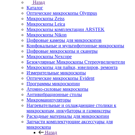
Назад
Каталог
Оптические микроскопы Olympus
Микроскопы Zeiss
Микроскопы Leica
Микроскопы комплектации ARSTEK
Микроскопы Nikon
Цифровые камеры для микроскопов
Конфокальные и мультифотонные микроскопы
Цифровые микроскопы и сканеры
Микроскопы Nexcope
Безокулярные Микроскопы Стереоувеличители
Микроскопы для пайки, ювелиров, ремонта
Измерительные микроскопы
Оптические микроскопы Evident
Программы микроскопии
Атомно-силовые микроскопы
Антивибрационные столы
Микроманипуляторы
Нагревательные и охлаждающие столики к
микроскопам, инкубаторы и газмиксеры
Расходные материалы для микроскопии
Запчасти комплектующие аксессуары для
микроскопа
Назад