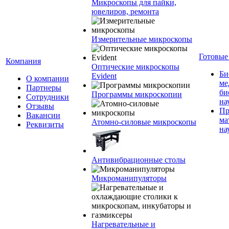
Микроскопы для пайки,
ювелиров, ремонта
Измерительные микроскопы
Готовые
Компания
Оптические микроскопы
Би
Evident
О компании
ме
Партнеры
би
Программы микроскопии
Сотрудники
на
Отзывы
Пр
Вакансии
ма
Атомно-силовые микроскопы
Реквизиты
на
Антивибрационные столы
Микроманипуляторы
Нагревательные и