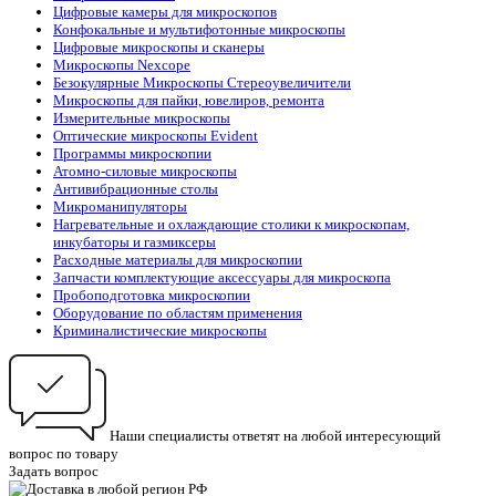
Цифровые камеры для микроскопов
Конфокальные и мультифотонные микроскопы
Цифровые микроскопы и сканеры
Микроскопы Nexcope
Безокулярные Микроскопы Стереоувеличители
Микроскопы для пайки, ювелиров, ремонта
Измерительные микроскопы
Оптические микроскопы Evident
Программы микроскопии
Атомно-силовые микроскопы
Антивибрационные столы
Микроманипуляторы
Нагревательные и охлаждающие столики к микроскопам,
инкубаторы и газмиксеры
Расходные материалы для микроскопии
Запчасти комплектующие аксессуары для микроскопа
Пробоподготовка микроскопии
Оборудование по областям применения
Криминалистические микроскопы
Наши специалисты ответят на любой интересующий
вопрос по товару
Задать вопрос