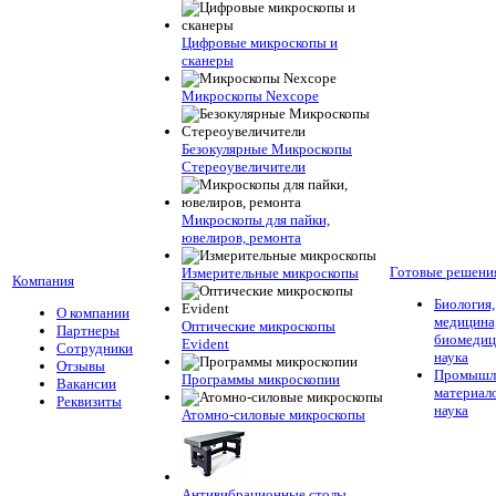
Цифровые микроскопы и
сканеры
Микроскопы Nexcope
Безокулярные Микроскопы
Стереоувеличители
Микроскопы для пайки,
ювелиров, ремонта
Готовые решени
Измерительные микроскопы
Компания
Биология,
О компании
медицина
Оптические микроскопы
Партнеры
биомедиц
Evident
Сотрудники
наука
Отзывы
Промышле
Программы микроскопии
Вакансии
материал
Реквизиты
наука
Атомно-силовые микроскопы
Антивибрационные столы