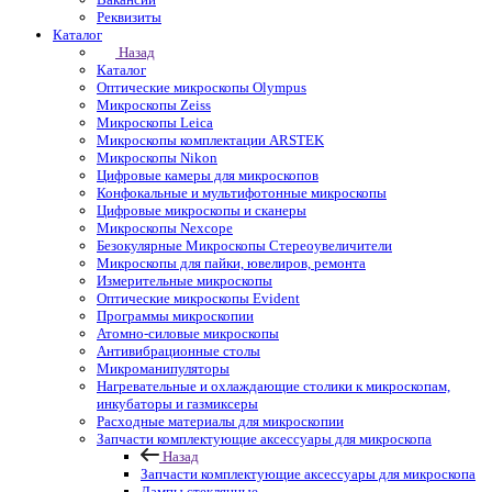
Реквизиты
Каталог
Назад
Каталог
Оптические микроскопы Olympus
Микроскопы Zeiss
Микроскопы Leica
Микроскопы комплектации ARSTEK
Микроскопы Nikon
Цифровые камеры для микроскопов
Конфокальные и мультифотонные микроскопы
Цифровые микроскопы и сканеры
Микроскопы Nexcope
Безокулярные Микроскопы Стереоувеличители
Микроскопы для пайки, ювелиров, ремонта
Измерительные микроскопы
Оптические микроскопы Evident
Программы микроскопии
Атомно-силовые микроскопы
Антивибрационные столы
Микроманипуляторы
Нагревательные и охлаждающие столики к микроскопам,
инкубаторы и газмиксеры
Расходные материалы для микроскопии
Запчасти комплектующие аксессуары для микроскопа
Назад
Запчасти комплектующие аксессуары для микроскопа
Лампы стеклянные