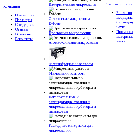
Готовые решени
Измерительные микроскопы
Компания
Биология,
О компании
медицина
Оптические микроскопы
Партнеры
биомедиц
Evident
Сотрудники
наука
Отзывы
Промышле
Программы микроскопии
Вакансии
материал
Реквизиты
наука
Атомно-силовые микроскопы
Антивибрационные столы
Микроманипуляторы
Нагревательные и
охлаждающие столики к
микроскопам, инкубаторы и
газмиксеры
Расходные материалы для
микроскопии