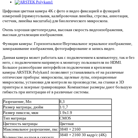
Цифровая цветная камера 4K с фото и видео фиксацией и функцией
измерений (прямоугольник, калибровочная линейка, стрелка, аннотация,
счетчик, линейка масштаба) для биологического микроскопа.
Очень хорошая цветопередача, высокая скорость видеоизображения,
высокая детализация изображения.
Функция камеры: Горизонтальное/Вертикальное зеркальное изображение,
замораживание изображения, фотографирование и запись видео.
Данная камера может работать как с подключением к компьютеру, так и без
него, с подключением напрямую к монитору пользователя по HDMI.
Большое разнообразие интерфейсов подключения и крепления
камеры ARSTEK Polykam1 позволяют устанавливать её на различные
оптические приборы: микроскопы, щелевые лупы, операционные
микроскопы, установки для контроля на производстве, на станки и 3D
принтеры и лазерные гравировщики. Компактные размеры дают большую
гибкость при интеграции её в различные системы.
Разрешение, Мп
8,3
Размер матрицы, дюйм
1/1,7
Размер пиксела, мкм
1.9x1.9
Тип матрицы
CMOS
Цветность матрицы
Цветная
Максимальное разрешение, пкс
3840 × 2160
3840 × 2160 30 кадр/с (4K)
Количество кадров в секунду