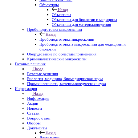
Объективы
Назад
Объективы
Объективы для биологии и медицины
Объективы для материаловедения
Пробоподготовка микроскопии
Назад
Пробоподготовка микроскопии
Пробоподготовка в микроскопии для медицины и
биологии
Оборудование по областям применения
Криминалистические микроскопы
Готовые решения
Назад
Готовые решения
Биология, медицина, биомедицинская наука
Промышленность, материаловедческая наука
Информация
Назад
Информация
Акции
Новости
Статьи
Вопрос ответ
Обзоры
Документы
Назад
Документы